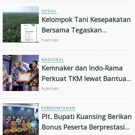
SOSIAL
Kelompok Tani Kesepakatan
Bersama Tegaskan
Penugasan Pengelolaan
5 jam lalu
Lahan Eks Ationg Legal
NASIONAL
Kemnaker dan Indo-Rama
Perkuat TKM lewat Bantuan
Modal Usaha
6 jam lalu
PEMERINTAHAN
Plt. Bupati Kuansing Berikan
Bonus Peserta Berprestasi