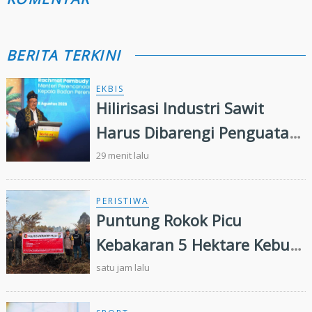
BERITA TERKINI
EKBIS
Hilirisasi Industri Sawit
Harus Dibarengi Penguatan
Ekosistem Hulu hingga Hilir
29 menit lalu
PERISTIWA
Puntung Rokok Picu
Kebakaran 5 Hektare Kebun
Sawit
satu jam lalu