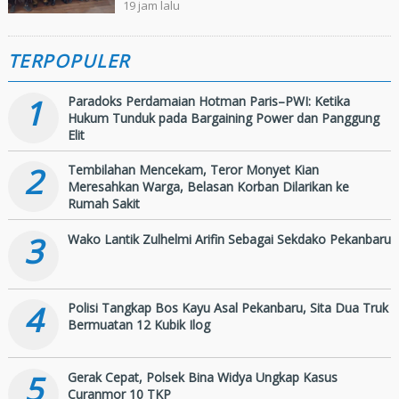
MTQ ke 44 Tingkat Provinsi
19 jam lalu
Riau
TERPOPULER
1
Paradoks Perdamaian Hotman Paris–PWI: Ketika
Hukum Tunduk pada Bargaining Power dan Panggung
Elit
2
Tembilahan Mencekam, Teror Monyet Kian
Meresahkan Warga, Belasan Korban Dilarikan ke
Rumah Sakit
3
Wako Lantik Zulhelmi Arifin Sebagai Sekdako Pekanbaru
4
Polisi Tangkap Bos Kayu Asal Pekanbaru, Sita Dua Truk
Bermuatan 12 Kubik Ilog
5
Gerak Cepat, Polsek Bina Widya Ungkap Kasus
Curanmor 10 TKP