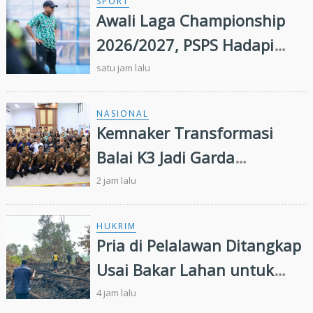
SPORT
Awali Laga Championship
2026/2027, PSPS Hadapi
PSIS Malam Ini
satu jam lalu
NASIONAL
Kemnaker Transformasi
Balai K3 Jadi Garda
Terdepan Pencegahan
2 jam lalu
Kecelakaan Kerja
HUKRIM
Pria di Pelalawan Ditangkap
Usai Bakar Lahan untuk
Kebun Sawit
4 jam lalu