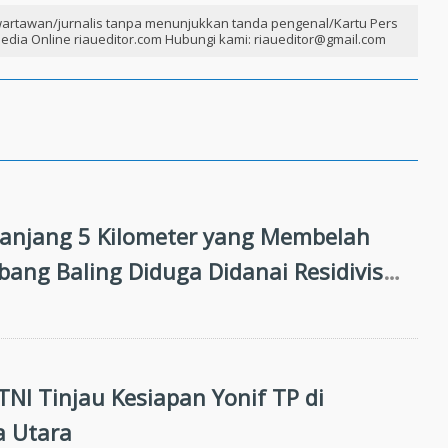
artawan/jurnalis tanpa menunjukkan tanda pengenal/Kartu Pers
edia Online riaueditor.com Hubungi kami: riaueditor@gmail.com
panjang 5 Kilometer yang Membelah
ang Baling Diduga Didanai Residivis
han Hutan
NI Tinjau Kesiapan Yonif TP di
a Utara