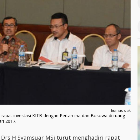
humas siak
i rapat investasi KITB dengan Pertamina dan Bosowa di ruang
ri 2017.
k Drs H Syamsuar MSi turut menghadiri rapat