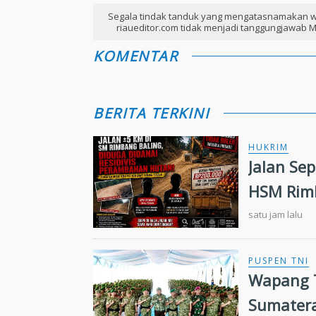
Segala tindak tanduk yang mengatasnamakan w
riaueditor.com tidak menjadi tanggungjawab M
KOMENTAR
BERITA TERKINI
HUKRIM
Jalan Se
HSM Rimb
Peramba
satu jam lalu
PUSPEN TNI
Wapang T
Sumater