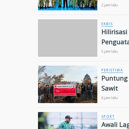
2 jam lalu
EKBIS
Hilirisas
Penguata
5 jam lalu
PERISTIWA
Puntung 
Sawit
6 jam lalu
SPORT
Awali La