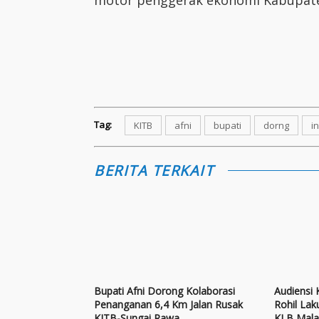
Tag:
KITB
afni
bupati
dorng
i
BERITA TERKAIT
Bupati Afni Dorong Kolaborasi
Audiensi
Penanganan 6,4 Km Jalan Rusak
Rohil Lak
KITB-Sungai Rawa
KLB Mala