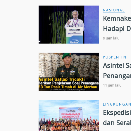
NASIONAL
Kemnaker
Hadapi D
9 jam lalu
PUSPEN TNI
Asintel S
Penangan
11 jam lalu
LINGKUNGA
Ekspedis
dan Sera