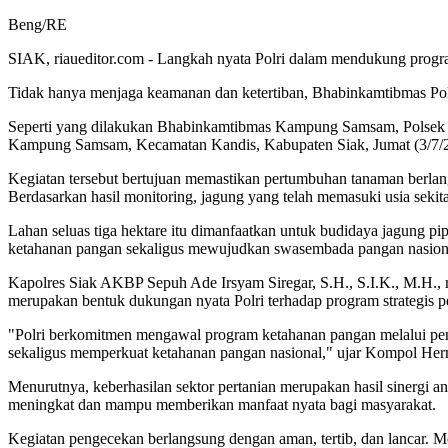
Beng/RE
SIAK, riaueditor.com - Langkah nyata Polri dalam mendukung progra
Tidak hanya menjaga keamanan dan ketertiban, Bhabinkamtibmas Pol
Seperti yang dilakukan Bhabinkamtibmas Kampung Samsam, Polsek K
Kampung Samsam, Kecamatan Kandis, Kabupaten Siak, Jumat (3/7/
Kegiatan tersebut bertujuan memastikan pertumbuhan tanaman berlan
Berdasarkan hasil monitoring, jagung yang telah memasuki usia sekit
Lahan seluas tiga hektare itu dimanfaatkan untuk budidaya jagung pi
ketahanan pangan sekaligus mewujudkan swasembada pangan nasion
Kapolres Siak AKBP Sepuh Ade Irsyam Siregar, S.H., S.I.K., M.H.,
merupakan bentuk dukungan nyata Polri terhadap program strategis p
"Polri berkomitmen mengawal program ketahanan pangan melalui pen
sekaligus memperkuat ketahanan pangan nasional," ujar Kompol Her
Menurutnya, keberhasilan sektor pertanian merupakan hasil sinergi ant
meningkat dan mampu memberikan manfaat nyata bagi masyarakat.
Kegiatan pengecekan berlangsung dengan aman, tertib, dan lancar. 