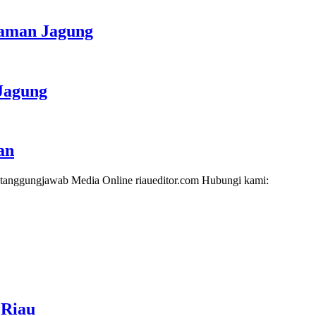
naman Jagung
Jagung
an
i tanggungjawab Media Online riaueditor.com Hubungi kami:
 Riau