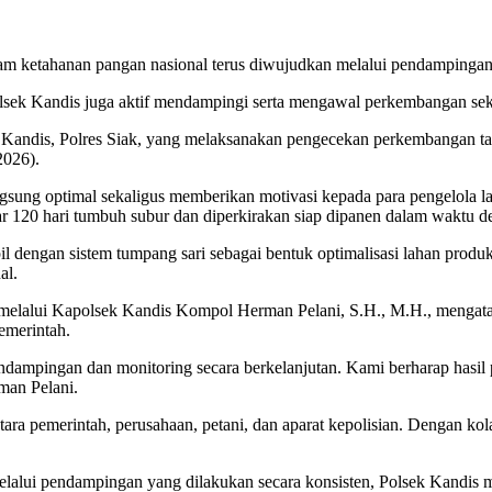
m ketahanan pangan nasional terus diwujudkan melalui pendampingan 
sek Kandis juga aktif mendampingi serta mengawal perkembangan sekt
andis, Polres Siak, yang melaksanakan pengecekan perkembangan tan
2026).
gsung optimal sekaligus memberikan motivasi kepada para pengelola la
ar 120 hari tumbuh subur dan diperkirakan siap dipanen dalam waktu de
pil dengan sistem tumpang sari sebagai bentuk optimalisasi lahan prod
al.
 melalui Kapolsek Kandis Kompol Herman Pelani, S.H., M.H., mengat
emerintah.
dampingan dan monitoring secara berkelanjutan. Kami berharap hasil
man Pelani.
ara pemerintah, perusahaan, petani, dan aparat kepolisian. Dengan kola
Melalui pendampingan yang dilakukan secara konsisten, Polsek Kandis