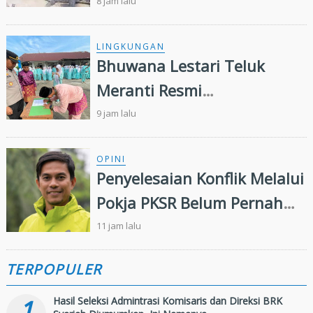
Kejar Warga
8 jam lalu
LINGKUNGAN
Bhuwana Lestari Teluk
Meranti Resmi
Dikukuhkan,Wujudkan
9 jam lalu
Generasi Muda Peduli
Lingkungan
OPINI
Penyelesaian Konflik Melalui
Pokja PKSR Belum Pernah
Terwujud: Menguji
11 jam lalu
Keseriusan APP Group
TERPOPULER
Menjalankan Remedy
Framework FSC
1
Hasil Seleksi Admintrasi Komisaris dan Direksi BRK