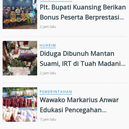
Plt. Bupati Kuansing Berikan
Bonus Peserta Berprestasi
MTQ ke 44 Tingkat Provinsi
2 jam lalu
Riau
HUKRIM
Diduga Dibunuh Mantan
Suami, IRT di Tuah Madani
Tewas Bersimbah Darah
2 jam lalu
dalam Kamar
PEMERINTAHAN
Wawako Markarius Anwar
Edukasi Pencegahan
HIV/AIDS di Kalangan Pelajar
7 jam lalu