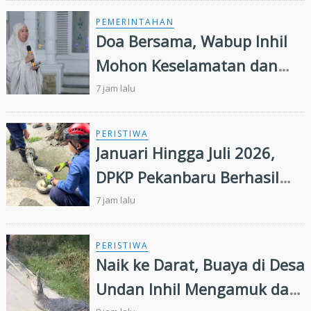
PEMERINTAHAN
Doa Bersama, Wabup Inhil
Mohon Keselamatan dan
Keberkahan Daerah
7 jam lalu
PERISTIWA
Januari Hingga Juli 2026,
DPKP Pekanbaru Berhasil
Evakuasi 72 Ekor Ular di
7 jam lalu
Permukiman Warga
PERISTIWA
Naik ke Darat, Buaya di Desa
Undan Inhil Mengamuk dan