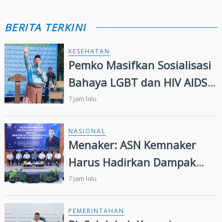
BERITA TERKINI
KESEHATAN
Pemko Masifkan Sosialisasi
Bahaya LGBT dan HIV AIDS
Bagi Siswa di Pekanbaru
7 jam lalu
NASIONAL
Menaker: ASN Kemnaker
Harus Hadirkan Dampak
Nyata bagi Masyarakat
7 jam lalu
PEMERINTAHAN