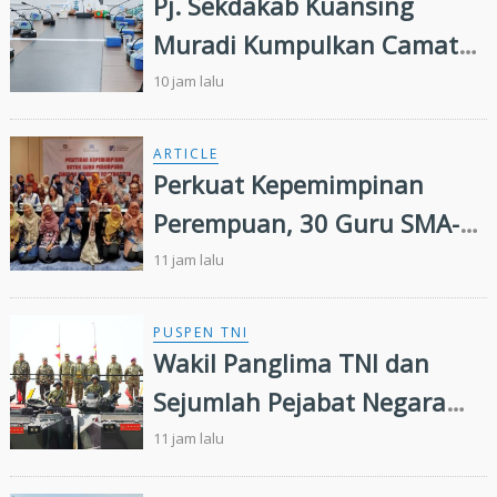
Pj. Sekdakab Kuansing
Muradi Kumpulkan Camat
Se- Kabupaten Kuansing
10 jam lalu
ARTICLE
Perkuat Kepemimpinan
Perempuan, 30 Guru SMA-
SMK di Yogyakarta Ikuti
11 jam lalu
Pelatihan Kepemimpinan
PUSPEN TNI
Wakil Panglima TNI dan
Sejumlah Pejabat Negara
Terima Warga Kehormatan
11 jam lalu
dan Brevet Korps Marinir