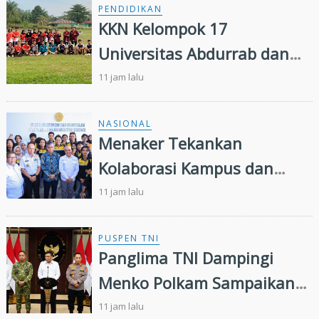
PENDIDIKAN
KKN Kelompok 17
Universitas Abdurrab dan
Karang Taruna Desa
11 jam lalu
Senama Nenek Siap
Sukseskan Perayaan HUT
NASIONAL
Menaker Tekankan
ke-81
Kolaborasi Kampus dan
Industri untuk Atasi
11 jam lalu
Mismatch Lulusan
PUSPEN TNI
Panglima TNI Dampingi
Menko Polkam Sampaikan
Imbauan Jaga Kondusivitas
11 jam lalu