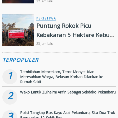
Ekosistem Hulu hingga Hilir
22 jam lalu
PERISTIWA
Puntung Rokok Picu
Kebakaran 5 Hektare Kebun
Sawit
23 jam lalu
TERPOPULER
1
Tembilahan Mencekam, Teror Monyet Kian
Meresahkan Warga, Belasan Korban Dilarikan ke
Rumah Sakit
2
Wako Lantik Zulhelmi Arifin Sebagai Sekdako Pekanbaru
3
Polisi Tangkap Bos Kayu Asal Pekanbaru, Sita Dua Truk
Bermuatan 12 Kubik Ilog