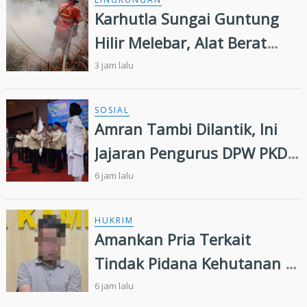
Nasional
Karhutla Sungai Guntung
Hilir Melebar, Alat Berat
Tambahan dan Heli Water
3 jam lalu
Bombing Dikerahkan
SOSIAL
Amran Tambi Dilantik, Ini
Jajaran Pengurus DPW PKDP
Riau 2026-2031
6 jam lalu
HUKRIM
Amankan Pria Terkait
Tindak Pidana Kehutanan di
Kampar Kiri, Polisi Temukan
6 jam lalu