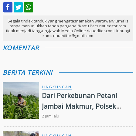
Segala tindak tanduk yang mengatasnamakan wartawan/jurnalis
tanpa menunjukkan tanda pengenal/Kartu Pers riaueditor.com
tidak menjadi tanggungjawab Media Online riaueditor.com Hubungi
kami: riaueditor@gmail.com
KOMENTAR
BERITA TERKINI
LINGKUNGAN
Dari Perkebunan Petani
Jambai Makmur, Polsek
Kandis Kembangkan
2 jam lalu
Swasembada Pangan
LINGKUNGAN