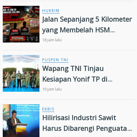
Puluhan Butir Ekstasi
HUKRIM
Jalan Sepanjang 5 Kilometer
yang Membelah HSM
Rimbang Baling Diduga
18 jam lalu
Didanai Residivis
Perambahan Hutan
PUSPEN TNI
Wapang TNI Tinjau
Kesiapan Yonif TP di
Sumatera Utara
19 jam lalu
EKBIS
Hilirisasi Industri Sawit
Harus Dibarengi Penguatan