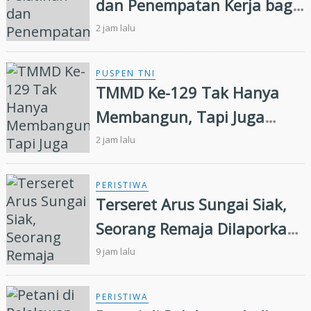
dan Penempatan Kerja bagi
Penyandang Disabilitas
2 jam lalu
PUSPEN TNI
TMMD Ke-129 Tak Hanya
Membangun, Tapi Juga
Menanam Harapan Melalui
2 jam lalu
Ketahanan Pangan
PERISTIWA
Terseret Arus Sungai Siak,
Seorang Remaja Dilaporkan
Hilang Tenggelam
9 jam lalu
PERISTIWA