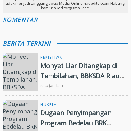
tidak menjadi tanggungjawab Media Online riaueditor.com Hubungi
kami: riaueditor@gmail.com
KOMENTAR
BERITA TERKINI
PERISTIWA
Monyet Liar Ditangkap di
Tembilahan, BBKSDA Riau
Lakukan Identifikasi
satu jam lalu
HUKRIM
Dugaan Penyimpangan
Program Bedelau BRK