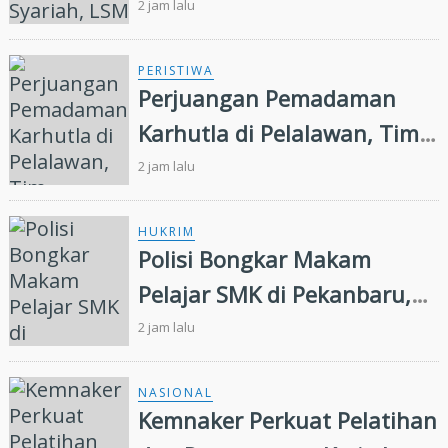
Syariah, LSM Minta Kejati
2 jam lalu
Riau Periksa Direksi
PERISTIWA
Perjuangan Pemadaman
Karhutla di Pelalawan, Tim
Manggala Agni Jalan Kaki
2 jam lalu
Hingga Dua Kilometer
HUKRIM
Polisi Bongkar Makam
Pelajar SMK di Pekanbaru,
Ungkap Penyebab Kematian
2 jam lalu
NASIONAL
Kemnaker Perkuat Pelatihan