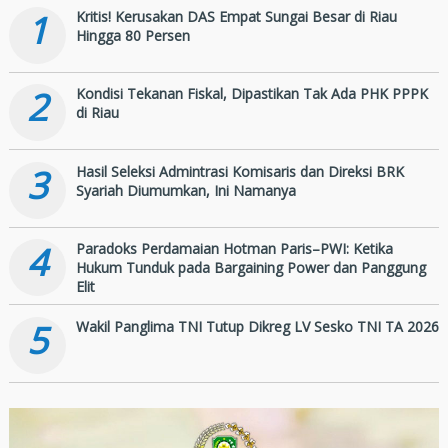
ke-81
1
Kritis! Kerusakan DAS Empat Sungai Besar di Riau
Hingga 80 Persen
2
Kondisi Tekanan Fiskal, Dipastikan Tak Ada PHK PPPK
di Riau
3
Hasil Seleksi Admintrasi Komisaris dan Direksi BRK
Syariah Diumumkan, Ini Namanya
4
Paradoks Perdamaian Hotman Paris–PWI: Ketika
Hukum Tunduk pada Bargaining Power dan Panggung
Elit
5
Wakil Panglima TNI Tutup Dikreg LV Sesko TNI TA 2026