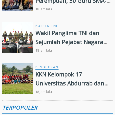
Perempuan, 30 Guru SMA-
SMK di Yogyakarta Ikuti
18 jam lalu
Pelatihan Kepemimpinan
PUSPEN TNI
Wakil Panglima TNI dan
Sejumlah Pejabat Negara
Terima Warga Kehormatan
18 jam lalu
dan Brevet Korps Marinir
PENDIDIKAN
KKN Kelompok 17
Universitas Abdurrab dan
Karang Taruna Desa
18 jam lalu
Senama Nenek Siap
TERPOPULER
Sukseskan Perayaan HUT