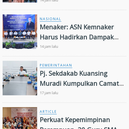
Bagi Siswa di Pekanbaru
14 jam lalu
NASIONAL
Menaker: ASN Kemnaker
Harus Hadirkan Dampak
Nyata bagi Masyarakat
14 jam lalu
PEMERINTAHAN
Pj. Sekdakab Kuansing
Muradi Kumpulkan Camat
Se- Kabupaten Kuansing
17 jam lalu
ARTICLE
Perkuat Kepemimpinan