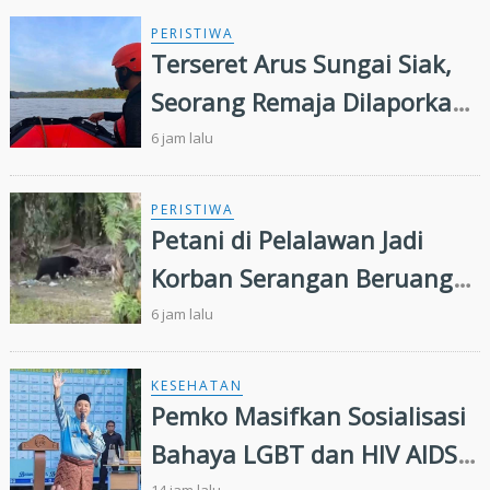
PERISTIWA
Terseret Arus Sungai Siak,
Seorang Remaja Dilaporkan
Hilang Tenggelam
6 jam lalu
PERISTIWA
Petani di Pelalawan Jadi
Korban Serangan Beruang
Liar
6 jam lalu
KESEHATAN
Pemko Masifkan Sosialisasi
Bahaya LGBT dan HIV AIDS