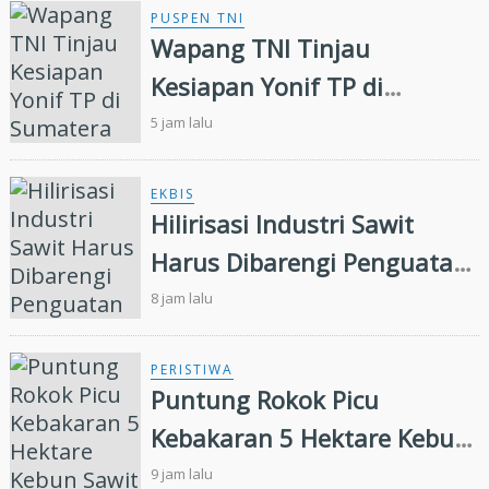
Perambahan Hutan
PUSPEN TNI
Wapang TNI Tinjau
Kesiapan Yonif TP di
Sumatera Utara
5 jam lalu
EKBIS
Hilirisasi Industri Sawit
Harus Dibarengi Penguatan
Ekosistem Hulu hingga Hilir
8 jam lalu
PERISTIWA
Puntung Rokok Picu
Kebakaran 5 Hektare Kebun
Sawit
9 jam lalu