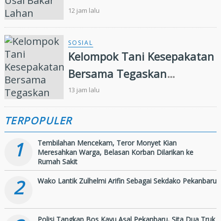
Kebun Sawit
12 jam lalu
SOSIAL
Kelompok Tani Kesepakatan
Bersama Tegaskan
Penugasan Pengelolaan
13 jam lalu
Lahan Eks Ationg Legal
TERPOPULER
1
Tembilahan Mencekam, Teror Monyet Kian
Meresahkan Warga, Belasan Korban Dilarikan ke
Rumah Sakit
2
Wako Lantik Zulhelmi Arifin Sebagai Sekdako Pekanbaru
Polisi Tangkap Bos Kayu Asal Pekanbaru, Sita Dua Truk