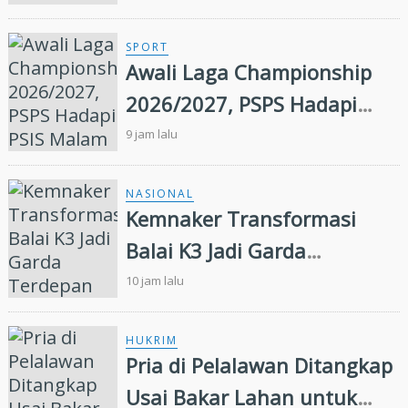
SPORT
Awali Laga Championship
2026/2027, PSPS Hadapi
PSIS Malam Ini
9 jam lalu
NASIONAL
Kemnaker Transformasi
Balai K3 Jadi Garda
Terdepan Pencegahan
10 jam lalu
Kecelakaan Kerja
HUKRIM
Pria di Pelalawan Ditangkap
Usai Bakar Lahan untuk