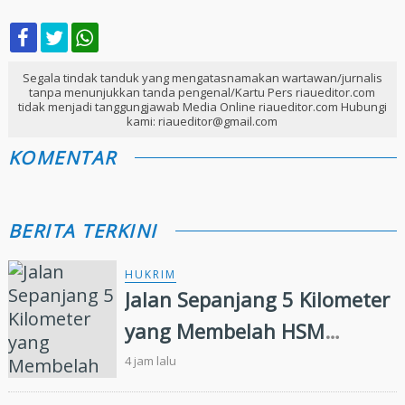
Segala tindak tanduk yang mengatasnamakan wartawan/jurnalis
tanpa menunjukkan tanda pengenal/Kartu Pers riaueditor.com
tidak menjadi tanggungjawab Media Online riaueditor.com Hubungi
kami: riaueditor@gmail.com
KOMENTAR
BERITA TERKINI
HUKRIM
Jalan Sepanjang 5 Kilometer
yang Membelah HSM
Rimbang Baling Diduga
4 jam lalu
Didanai Residivis