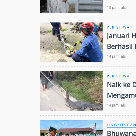
13 jam lalu
PERISTIWA
Januari 
Berhasil
Warga
14 jam lalu
PERISTIWA
Naik ke 
Mengamu
14 jam lalu
LINGKUNGA
Bhuwana 