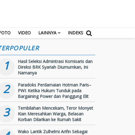
FOTO
VIDEO
LAINNYA
INDEKS
TERPOPULER
1
Hasil Seleksi Admintrasi Komisaris dan
Direksi BRK Syariah Diumumkan, Ini
Namanya
2
Paradoks Perdamaian Hotman Paris–
PWI: Ketika Hukum Tunduk pada
Bargaining Power dan Panggung Elit
3
Tembilahan Mencekam, Teror Monyet
Kian Meresahkan Warga, Belasan
Korban Dilarikan ke Rumah Sakit
Wako Lantik Zulhelmi Arifin Sebagai