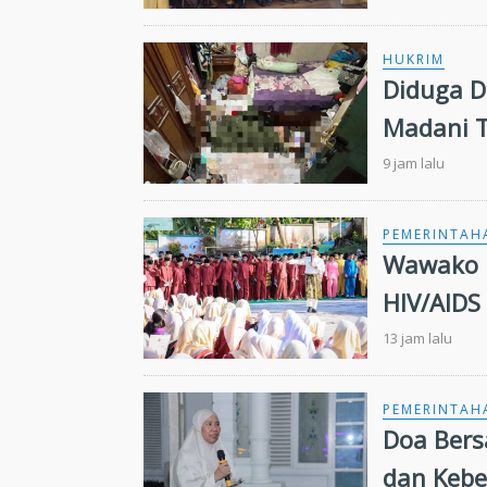
HUKRIM
Diduga Dib
Madani 
9 jam lalu
PEMERINTAH
Wawako 
HIV/AIDS
13 jam lalu
PEMERINTAH
Doa Bers
dan Keb