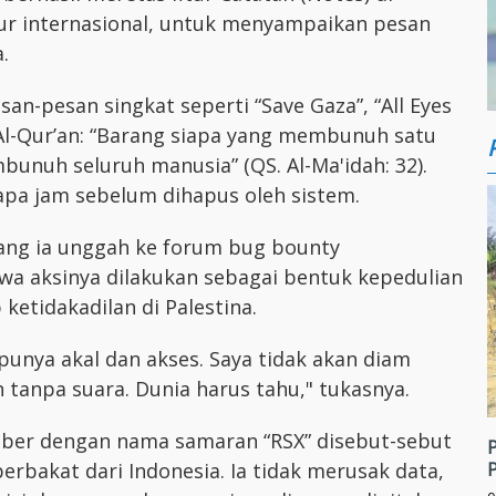
ur internasional, untuk menyampaikan pesan
.
an-pesan singkat seperti “Save Gaza”, “All Eyes
 Al-Qur’an: “Barang siapa yang membunuh satu
bunuh seluruh manusia” (QS. Al-Ma'idah: 32).
pa jam sebelum dihapus oleh sistem.
ang ia unggah ke forum bug bounty
a aksinya dilakukan sebagai bentuk kepedulian
etidakadilan di Palestina.
 punya akal dan akses. Saya tidak akan diam
 tanpa suara. Dunia harus tahu," tukasnya.
iber dengan nama samaran “RSX” disebut-sebut
erbakat dari Indonesia. Ia tidak merusak data,