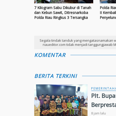
7 Kilogram Sabu Dikubur di Tanah
Polda Ri
dan Kebun Sawit, Ditresnarkoba
II Kembal
Polda Riau Ringkus 3 Tersangka
Penyelun
Segala tindak tanduk yang mengatasnamakan w
riaueditor.com tidak menjadi tanggungjawab M
KOMENTAR
BERITA TERKINI
PEMERINTAH
Plt. Bup
Berprest
8 jam lalu