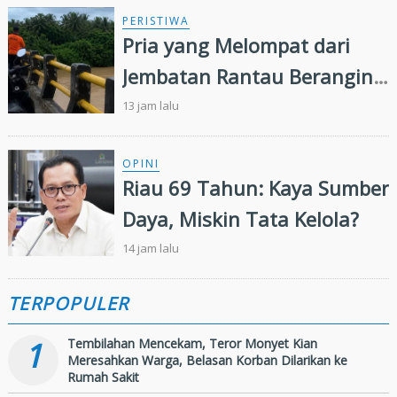
PERISTIWA
Pria yang Melompat dari
Jembatan Rantau Berangin
Belum Ditemukan,
13 jam lalu
Pencarian Diperluas 13
Kilometer
OPINI
Riau 69 Tahun: Kaya Sumber
Daya, Miskin Tata Kelola?
14 jam lalu
TERPOPULER
1
Tembilahan Mencekam, Teror Monyet Kian
Meresahkan Warga, Belasan Korban Dilarikan ke
Rumah Sakit