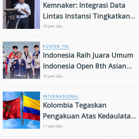
Kemnaker: Integrasi Data
Lintas Instansi Tingkatkan
Kualitas Layanan
10 jam lalu
Ketenagakerjaan
PUSPEN TNI
Indonesia Raih Juara Umum
Indonesia Open 8th Asian
Taekwondo Indonesia Open
10 jam lalu
Championships 2026
INTERNASIONAL
Kolombia Tegaskan
Pengakuan Atas Kedaulatan
Maroko di Wilayah Sahara,
11 jam lalu
Presiden IMSB Beri Apresiasi