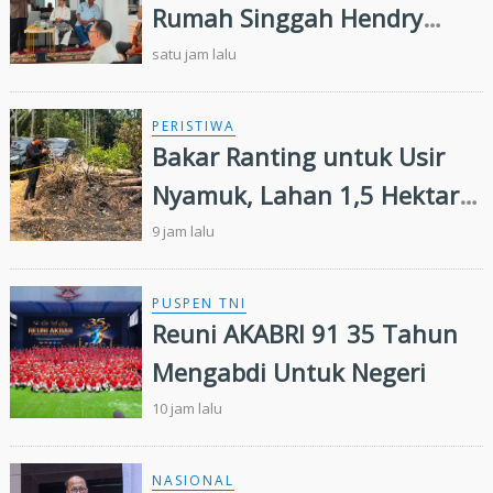
Rumah Singgah Hendry
Munief Diresmikan
satu jam lalu
PERISTIWA
Bakar Ranting untuk Usir
Nyamuk, Lahan 1,5 Hektare
di Inhu Malah Terbakar,
9 jam lalu
Pensiunan Diamankan Polisi
PUSPEN TNI
Reuni AKABRI 91 35 Tahun
Mengabdi Untuk Negeri
10 jam lalu
NASIONAL