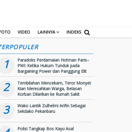
FOTO
VIDEO
LAINNYA
INDEKS
TERPOPULER
1
Paradoks Perdamaian Hotman Paris–
PWI: Ketika Hukum Tunduk pada
Bargaining Power dan Panggung Elit
2
Tembilahan Mencekam, Teror Monyet
Kian Meresahkan Warga, Belasan
Korban Dilarikan ke Rumah Sakit
3
Wako Lantik Zulhelmi Arifin Sebagai
Sekdako Pekanbaru
Polisi Tangkap Bos Kayu Asal