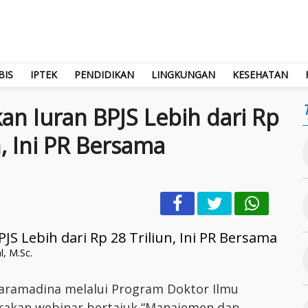
BIS
IPTEK
PENDIDIKAN
LINGKUNGAN
KESEHATAN
an Iuran BPJS Lebih dari Rp
n, Ini PR Bersama
, M.Sc.
 Paramadina melalui Program Doktor Ilmu
rakan webinar bertajuk “Manajemen dan