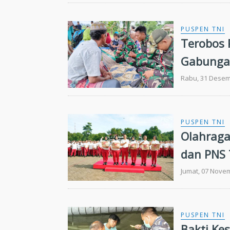
PUSPEN TNI
Terobos 
Gabungan
Kesehata
Rabu, 31 Desem
PUSPEN TNI
Olahraga
dan PNS 
Jumat, 07 Nove
PUSPEN TNI
Bakti Ke