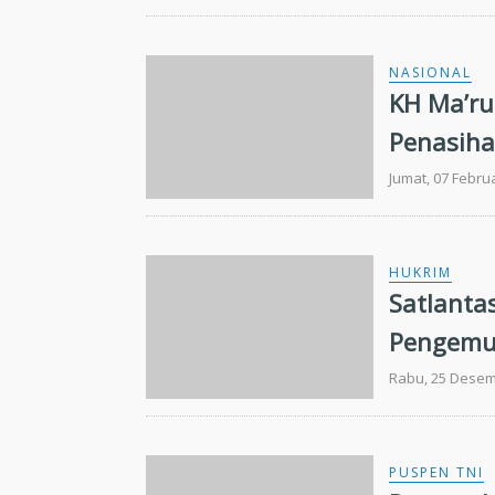
NASIONAL
KH Ma’ru
Penasiha
Jumat, 07 Febru
HUKRIM
Satlantas
Pengemud
Mudik
Rabu, 25 Desem
PUSPEN TNI