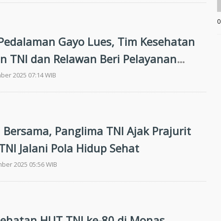
0
Pedalaman Gayo Lues, Tim Kesehatan
 TNI dan Relawan Beri Pelayanan
n Korban Banjir
ber 2025 07:14 WIB
 Bersama, Panglima TNI Ajak Prajurit
TNI Jalani Pola Hidup Sehat
mber 2025 05:56 WIB
sehatan HUT TNI ke-80 di Monas