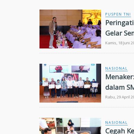
PUSPEN TNI
Peringat
Gelar Se
Lintas 
Kamis, 18 Juni 2
NASIONAL
Menaker:
dalam S
Rabu, 29 April 2
NASIONAL
Cegah Ke