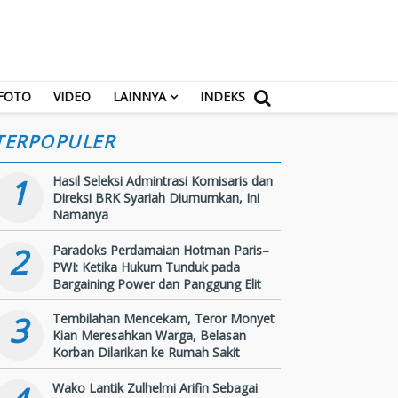
FOTO
VIDEO
LAINNYA
INDEKS
TERPOPULER
1
Hasil Seleksi Admintrasi Komisaris dan
Direksi BRK Syariah Diumumkan, Ini
Namanya
2
Paradoks Perdamaian Hotman Paris–
PWI: Ketika Hukum Tunduk pada
Bargaining Power dan Panggung Elit
3
Tembilahan Mencekam, Teror Monyet
Kian Meresahkan Warga, Belasan
Korban Dilarikan ke Rumah Sakit
Wako Lantik Zulhelmi Arifin Sebagai