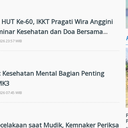
i HUT Ke-60, IKKT Pragati Wira Anggini
minar Kesehatan dan Doa Bersama
Agama
026 23:57 WIB
 Kesehatan Mental Bagian Penting
MK3
026 07:45 WIB
celakaan saat Mudik, Kemnaker Periksa