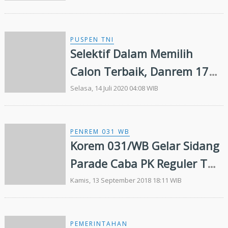
Meranti
PUSPEN TNI
Selektif Dalam Memilih
Calon Terbaik, Danrem 174
Merauke Pimpin Sidang
Selasa, 14 Juli 2020 04:08 WIB
Parade Catar Akmil TA. 2020
PENREM 031 WB
Korem 031/WB Gelar Sidang
Parade Caba PK Reguler TNI
AD TA 2018
Kamis, 13 September 2018 18:11 WIB
PEMERINTAHAN