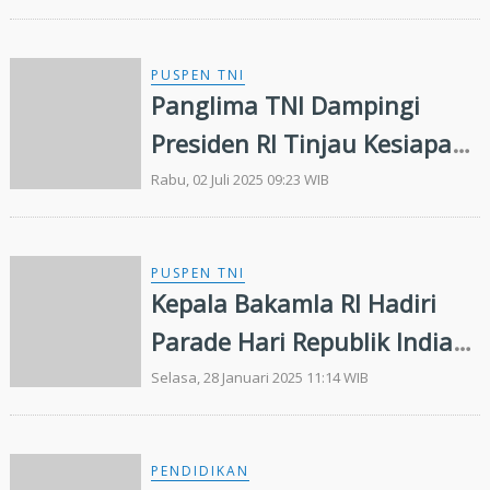
PUSPEN TNI
Panglima TNI Dampingi
Presiden RI Tinjau Kesiapan
Kontingen Parade Dan Defile
Rabu, 02 Juli 2025 09:23 WIB
Untuk Prancis
PUSPEN TNI
Kepala Bakamla RI Hadiri
Parade Hari Republik India
Ke-76 di New Delhi
Selasa, 28 Januari 2025 11:14 WIB
PENDIDIKAN