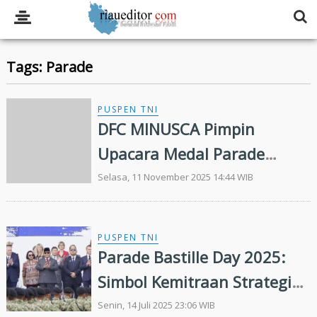
Tags: Parade
PUSPEN TNI
DFC MINUSCA Pimpin
Upacara Medal Parade
BANBAT-11 Dan BANMED-
Selasa, 11 November 2025 14:44 WIB
2/3
PUSPEN TNI
Parade Bastille Day 2025:
Simbol Kemitraan Strategis
Militer Indonesia-Prancis
Senin, 14 Juli 2025 23:06 WIB