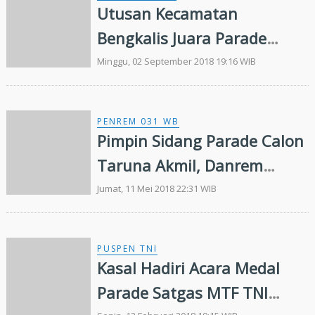
Utusan Kecamatan
Bengkalis Juara Parade
Defile
Minggu, 02 September 2018 19:16 WIB
PENREM 031 WB
Pimpin Sidang Parade Calon
Taruna Akmil, Danrem
031/WB Inginkan Prajurit
Jumat, 11 Mei 2018 22:31 WIB
yang Berkualitas
PUSPEN TNI
Kasal Hadiri Acara Medal
Parade Satgas MTF TNI