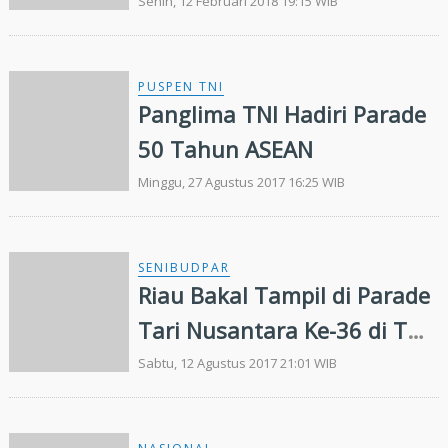
Konga XXVIII-J/Unifil
Senin, 12 Februari 2018 19:15 WIB
PUSPEN TNI
Panglima TNI Hadiri Parade
50 Tahun ASEAN
Minggu, 27 Agustus 2017 16:25 WIB
SENIBUDPAR
Riau Bakal Tampil di Parade
Tari Nusantara Ke-36 di TMII
Jakarta
Sabtu, 12 Agustus 2017 21:01 WIB