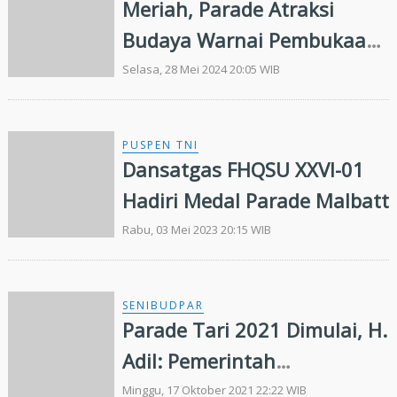
Meriah, Parade Atraksi
Budaya Warnai Pembukaan
Porseni IGTKI PGRI Se-Riau
Selasa, 28 Mei 2024 20:05 WIB
PUSPEN TNI
Dansatgas FHQSU XXVI-01
Hadiri Medal Parade Malbatt
Rabu, 03 Mei 2023 20:15 WIB
SENIBUDPAR
Parade Tari 2021 Dimulai, H.
Adil: Pemerintah
Menyambut Baik Seni Tari di
Minggu, 17 Oktober 2021 22:22 WIB