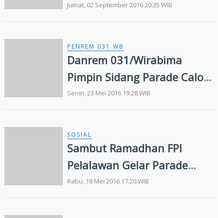
PBB
Jumat, 02 September 2016 20:35 WIB
PENREM 031 WB
Danrem 031/Wirabima
Pimpin Sidang Parade Calon
Taruna Akmil
Senin, 23 Mei 2016 19:28 WIB
SOSIAL
Sambut Ramadhan FPI
Pelalawan Gelar Parade
Tauhid 1000 Laskar 5 Juni
Rabu, 18 Mei 2016 17:20 WIB
Mendatang