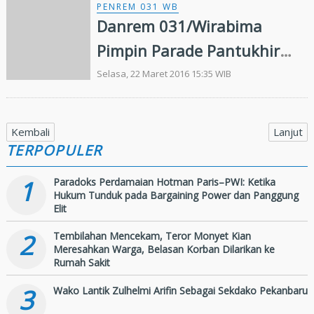
PENREM 031 WB
Danrem 031/Wirabima
Pimpin Parade Pantukhir
Penerimaan Secata Pk
Selasa, 22 Maret 2016 15:35 WIB
Gelombang I 2016
Kembali
Lanjut
TERPOPULER
1
Paradoks Perdamaian Hotman Paris–PWI: Ketika
Hukum Tunduk pada Bargaining Power dan Panggung
Elit
2
Tembilahan Mencekam, Teror Monyet Kian
Meresahkan Warga, Belasan Korban Dilarikan ke
Rumah Sakit
3
Wako Lantik Zulhelmi Arifin Sebagai Sekdako Pekanbaru