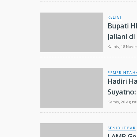
RELIGI
Bupati H
Jailani d
Kamis, 18 Nove
PEMERINTAH
Hadiri H
Suyatno:
Tahun In
Kamis, 20 Agust
SENIBUDPAR
LAMR Gel