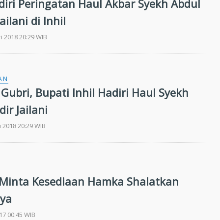
diri Peringatan Haul Akbar Syekh Abdul
ailani di Inhil
ri 2018 20:29 WIB
AN
Gubri, Bupati Inhil Hadiri Haul Syekh
ir Jailani
i 2018 20:29 WIB
Minta Kesediaan Hamka Shalatkan
nya
017 00:45 WIB