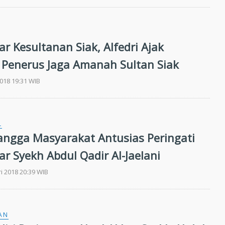
r Kesultanan Siak, Alfedri Ajak
 Penerus Jaga Amanah Sultan Siak
2018 19:31 WIB
L
angga Masyarakat Antusias Peringati
ar Syekh Abdul Qadir Al-Jaelani
ri 2018 20:39 WIB
AN