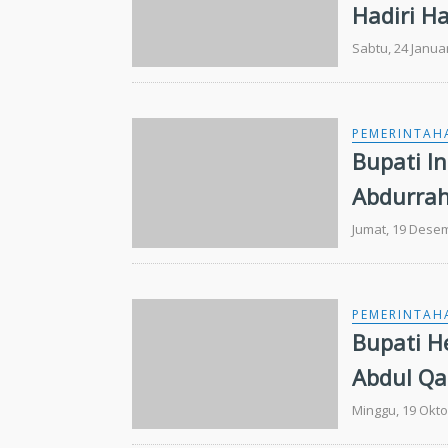
Hadiri H
Rasyid k
Sabtu, 24 Janua
PEMERINTAH
Bupati In
Abdurrah
Kuindra
Jumat, 19 Dese
PEMERINTAH
Bupati H
Abdul Qad
Tempuli
Minggu, 19 Okto