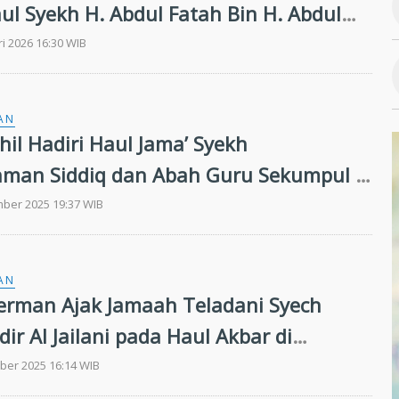
aul Syekh H. Abdul Fatah Bin H. Abdul
e-60
ri 2026 16:30 WIB
AN
hil Hadiri Haul Jama’ Syekh
man Siddiq dan Abah Guru Sekumpul di
mber 2025 19:37 WIB
AN
erman Ajak Jamaah Teladani Syech
ir Al Jailani pada Haul Akbar di
ng
ber 2025 16:14 WIB