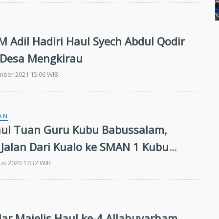
M Adil Hadiri Haul Syech Abdul Qodir
i Desa Mengkirau
mber 2021 15:06 WIB
AN
aul Tuan Guru Kubu Babussalam,
 Jalan Dari Kualo ke SMAN 1 Kubu
i Dikerjakan
us 2020 17:32 WIB
ar Majelis Haul ke-4 Allahuyarham