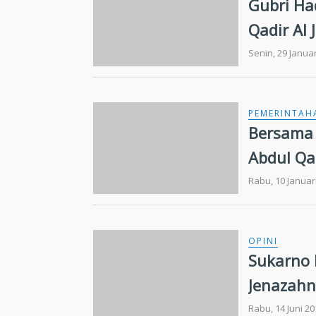
Gubri Ha
Qadir Al J
Senin, 29 Janua
PEMERINTAH
Bersama 
Abdul Qad
Rabu, 10 Januar
OPINI
Sukarno 
Jenazah
Rabu, 14 Juni 2