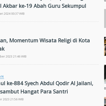
0
ul Akbar ke-19 Abah Guru Sekumpul
ari 2024 00:37 WIB
tan, Momentum Wisata Religi di Kota
ak
ber 2023 21:46 WIB
AN
ul ke-884 Syech Abdul Qodir Al Jailani,
0
Disambut Hangat Para Santri
r 2023 21:56 WIB