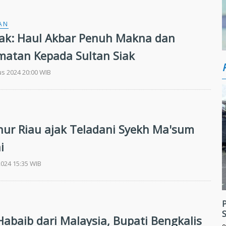
AN
iak: Haul Akbar Penuh Makna dan
atan Kepada Sultan Siak
us 2024 20:00 WIB
nur Riau ajak Teladani Syekh Ma'sum
i
2024 15:35 WIB
P
S
Habaib dari Malaysia, Bupati Bengkalis