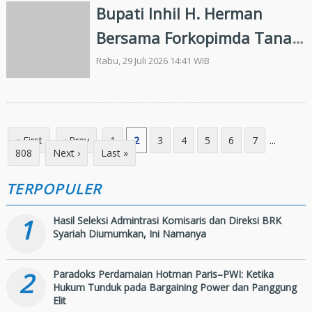
Bupati Inhil H. Herman
Bersama Forkopimda Tanam
Mangrove di Sapat
Rabu, 29 Juli 2026 14:41 WIB
« First
‹ Prev
1
2
3
4
5
6
7
...
808
Next ›
Last »
TERPOPULER
1
Hasil Seleksi Admintrasi Komisaris dan Direksi BRK
Syariah Diumumkan, Ini Namanya
2
Paradoks Perdamaian Hotman Paris–PWI: Ketika
Hukum Tunduk pada Bargaining Power dan Panggung
Elit