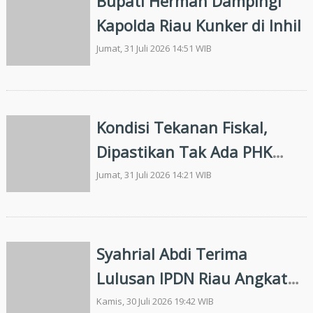
Bupati Herman Dampingi
Kapolda Riau Kunker di Inhil
Jumat, 31 Juli 2026 14:51 WIB
Kondisi Tekanan Fiskal,
Dipastikan Tak Ada PHK
PPPK di Riau
Jumat, 31 Juli 2026 14:21 WIB
Syahrial Abdi Terima
Lulusan IPDN Riau Angkatan
2026
Kamis, 30 Juli 2026 19:42 WIB