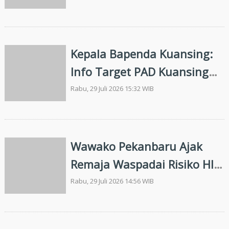
Kepala Bapenda Kuansing:
Info Target PAD Kuansing
2026 Rp155 M Keliru, Tak
Rabu, 29 Juli 2026 15:32 WIB
Sesuai Data Resmi
Wawako Pekanbaru Ajak
Remaja Waspadai Risiko HIV
Sejak Dini
Rabu, 29 Juli 2026 14:56 WIB