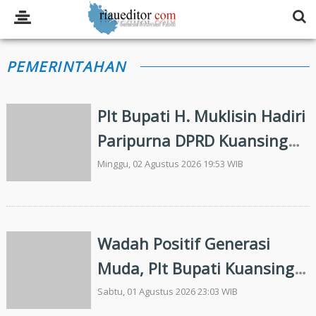
PEMERINTAHAN
Plt Bupati H. Muklisin Hadiri
Paripurna DPRD Kuansing
Agenda Ranperda
Minggu, 02 Agustus 2026 19:53 WIB
pertanggungjawaban
Pelaksanaan APBD TA 2025
Wadah Positif Generasi
Muda, Plt Bupati Kuansing
Diwakili Asisten II Resmikan
Sabtu, 01 Agustus 2026 23:03 WIB