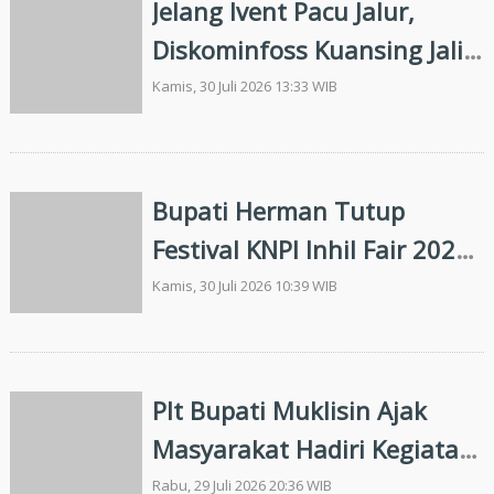
Jelang Ivent Pacu Jalur,
Diskominfoss Kuansing Jalin
Komunikasi Lintas Sektoral
Kamis, 30 Juli 2026 13:33 WIB
Bupati Herman Tutup
Festival KNPI Inhil Fair 2026,
Ajak Pemuda Jadi Penggerak
Kamis, 30 Juli 2026 10:39 WIB
Inovasi dan Pembangunan
Daerah
Plt Bupati Muklisin Ajak
Masyarakat Hadiri Kegiatan
Kuansing Bershalawat
Rabu, 29 Juli 2026 20:36 WIB