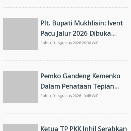
Kejuaraan Drag Bike HUT
Bhayangkara Ke-80
Plt. Bupati Mukhlisin: Ivent
Pacu Jalur 2026 Dibuka
Menteri Sosial
Sabtu, 01 Agustus 2026 20:36 WIB
Pemko Gandeng Kemenko
Dalam Penataan Tepian
Sungai Sail
Sabtu, 01 Agustus 2026 13:48 WIB
Ketua TP PKK Inhil Serahkan