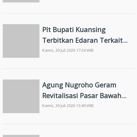
Plt Bupati Kuansing
Terbitkan Edaran Terkait
Peringatan HUT RI Ke-81
Kamis, 30 Juli 2026 17:24 WIB
dan Ivent Pacu Jalur
Agung Nugroho Geram
Revitalisasi Pasar Bawah
Tak Tuntas, Akan Ambil
Kamis, 30 Juli 2026 13:49 WIB
Tindakan Tegas