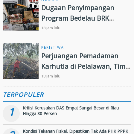
Dugaan Penyimpangan
Program Bedelau BRK
Syariah, LSM Minta Kejati
18 jam lalu
Riau Periksa Direksi
PERISTIWA
Perjuangan Pemadaman
Karhutla di Pelalawan, Tim
Manggala Agni Jalan Kaki
18 jam lalu
Hingga Dua Kilometer
TERPOPULER
1
Kritis! Kerusakan DAS Empat Sungai Besar di Riau
Hingga 80 Persen
Kondisi Tekanan Fiskal, Dipastikan Tak Ada PHK PPPK