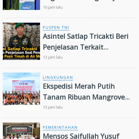
Hadapi Dinamika Dunia
10 jam lalu
Kerja
PUSPEN TNI
Asintel Satlap Tricakti Beri
Penjelasan Terkait
Penanganan 53 Ton Pasir
13 jam lalu
Timah di Air Merbau
LINGKUNGAN
Ekspedisi Merah Putih
Tanam Ribuan Mangrove
dan Serahkan Bantuan
13 jam lalu
Nelayan di Pulau Rupat
PEMERINTAHAN
Mensos Saifullah Yusuf