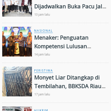
Dijadwalkan Buka Pacu Jalur
2026 dan Resmikan Sekolah
13 jam lalu
Rakyat di Kuansing
NASIONAL
Menaker: Penguatan
Kompetensi Lulusan
Perguruan Tinggi Penting
14 jam lalu
untuk Menjawab Kebutuhan
Dunia Kerja
PERISTIWA
Monyet Liar Ditangkap di
Tembilahan, BBKSDA Riau
Lakukan Identifikasi
17 jam lalu
HUKRIM