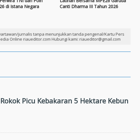
Perwira TNI dan Polri
Latihan Bersama MPE26 Garuda
26 di Istana Negara
Canti Dharma III Tahun 2026
artawan/jurnalis tanpa menunjukkan tanda pengenal/Kartu Pers
edia Online riaueditor.com Hubungi kami: riaueditor@gmail.com
Rokok Picu Kebakaran 5 Hektare Kebun