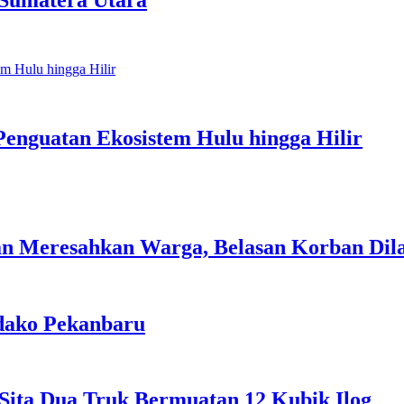
 Sumatera Utara
 Penguatan Ekosistem Hulu hingga Hilir
n Meresahkan Warga, Belasan Korban Dila
kdako Pekanbaru
 Sita Dua Truk Bermuatan 12 Kubik Ilog