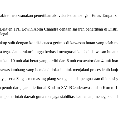
re melaksanakan penertiban aktivitas Penambangan Emas Tanpa Izin
 Brigjen TNI Edwin Apria Chandra dengan sasaran penertiban di Distr
legal.
up sulit dengan kondisi cuaca gerimis di kawasan hutan yang telah men
 tegas dan terukur hingga berhasil menguasai kembali kawasan hutan se
nkan 10 unit alat berat yang terdiri dari 6 unit excavator dan 4 unit 
awas tambang yang berada di lokasi untuk menjalani proses lebih lanj
lnya, serta Satgas memasang plang sebagai tanda penguasaan di lokasi
penuh dari jajaran teritorial Kodam XVII/Cenderawasih dan Korem 17
dan pemerintah daerah guna menjaga stabilitas keamanan, menegakkan h