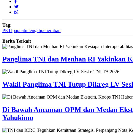
Tag:
PETI
papua
tni
tengah
penertiban
Berita Terkait
Panglima TNI dan Menhan RI Yakinkan Ke
Wakil Panglima TNI Tutup Dikreg LV Ses
Di Bawah Ancaman OPM dan Medan Ekstre
Yahukimo