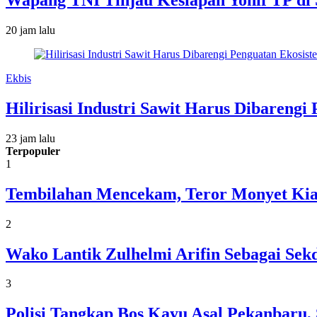
Wapang TNI Tinjau Kesiapan Yonif TP di
20 jam lalu
Ekbis
Hilirisasi Industri Sawit Harus Dibarengi
23 jam lalu
Terpopuler
1
Tembilahan Mencekam, Teror Monyet Kia
2
Wako Lantik Zulhelmi Arifin Sebagai Se
3
Polisi Tangkap Bos Kayu Asal Pekanbaru,