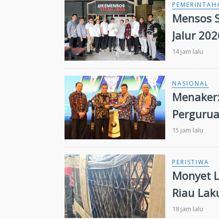
PEMERINTAH
Mensos S
Jalur 20
Kuansin
14 jam lalu
NASIONAL
Menaker:
Pergurua
Kebutuha
15 jam lalu
PERISTIWA
Monyet L
Riau Laku
18 jam lalu