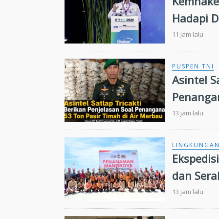
Kemnaker
Hadapi D
11 jam lalu
PUSPEN TNI
Asintel S
Penangan
13 jam lalu
LINGKUNGA
Ekspedis
dan Sera
13 jam lalu