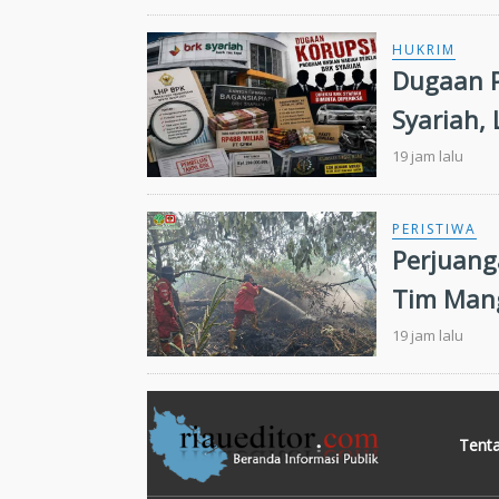
HUKRIM
Dugaan 
Syariah, 
19 jam lalu
PERISTIWA
Perjuang
Tim Mang
Kilomete
19 jam lalu
Tent