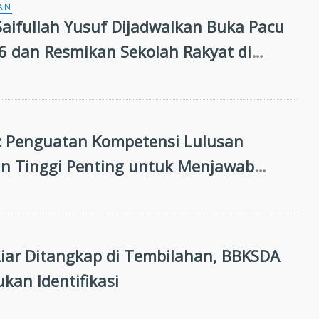
AN
aifullah Yusuf Dijadwalkan Buka Pacu
26 dan Resmikan Sekolah Rakyat di
g
 Penguatan Kompetensi Lulusan
n Tinggi Penting untuk Menjawab
n Dunia Kerja
iar Ditangkap di Tembilahan, BBKSDA
kan Identifikasi