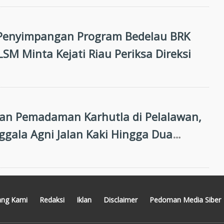
Penyimpangan Program Bedelau BRK
LSM Minta Kejati Riau Periksa Direksi
an Pemadaman Karhutla di Pelalawan,
gala Agni Jalan Kaki Hingga Dua
r
ang Kami
Redaksi
Iklan
Disclaimer
Pedoman Media Siber