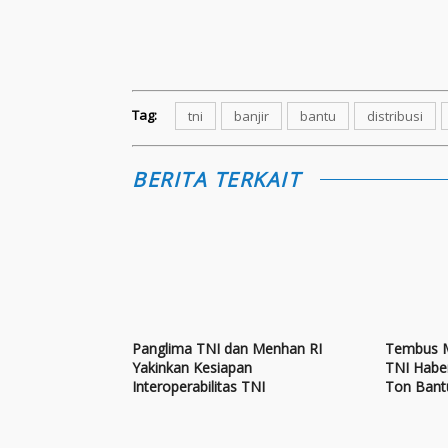
Tag:
tni
banjir
bantu
distribusi
BERITA TERKAIT
Panglima TNI dan Menhan RI
Tembus M
Yakinkan Kesiapan
TNI Habe
Interoperabilitas TNI
Ton Bant
Tiga Dist