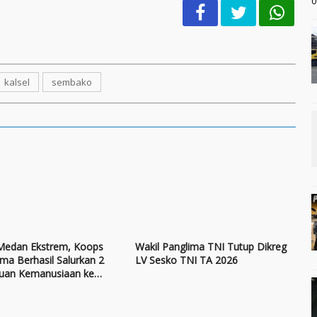
0
kalsel
sembako
edan Ekstrem, Koops
Wakil Panglima TNI Tutup Dikreg
ma Berhasil Salurkan 2
LV Sesko TNI TA 2026
uan Kemanusiaan ke
rik di Kabupaten Puncak