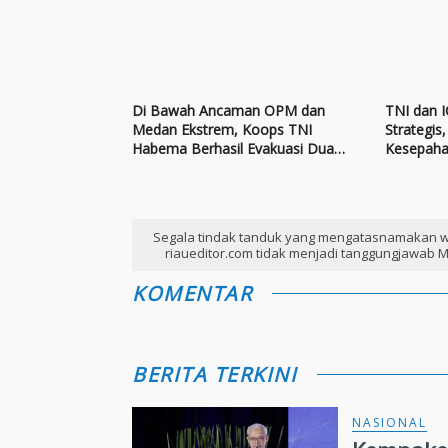
Di Bawah Ancaman OPM dan
TNI dan 
Medan Ekstrem, Koops TNI
Strategis
Habema Berhasil Evakuasi Dua
Kesepah
Korban Aksi Kekerasan di
Internasi
Yahukimo
Segala tindak tanduk yang mengatasnamakan w
riaueditor.com tidak menjadi tanggungjawab M
KOMENTAR
BERITA TERKINI
NASIONAL