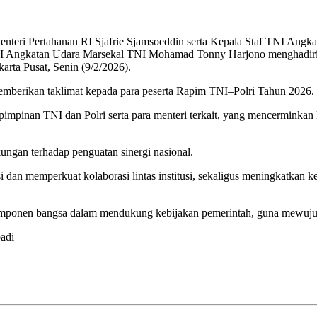
ri Pertahanan RI Sjafrie Sjamsoeddin serta Kepala Staf TNI Angkat
 Angkatan Udara Marsekal TNI Mohamad Tonny Harjono menghadiri R
arta Pusat, Senin (9/2/2026).
mberikan taklimat kepada para peserta Rapim TNI–Polri Tahun 2026.
nsur pimpinan TNI dan Polri serta para menteri terkait, yang mencermin
ungan terhadap penguatan sinergi nasional.
dan memperkuat kolaborasi lintas institusi, sekaligus meningkatkan k
mponen bangsa dalam mendukung kebijakan pemerintah, guna mewujudk
adi