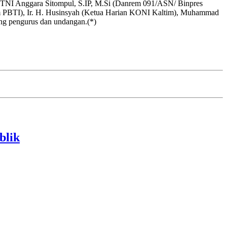
n TNI Anggara Sitompul, S.IP, M.Si (Danrem 091/ASN/ Binpres
PBTI), Ir. H. Husinsyah (Ketua Harian KONI Kaltim), Muhammad
ang pengurus dan undangan.(*)
blik