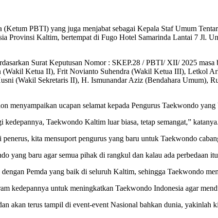
tum PBTI) yang juga menjabat sebagai Kepala Staf Umum Tentara 
Provinsi Kaltim, bertempat di Fugo Hotel Samarinda Lantai 7 Jl. U
dasarkan Surat Keputusan Nomor : SKEP.28 / PBTI/ XII/ 2025 masa ba
akil Ketua II), Frit Novianto Suhendra (Wakil Ketua III), Letkol Ar
 Husni (Wakil Sekretaris II), H. Ismunandar Aziz (Bendahara Umum), R
n menyampaikan ucapan selamat kepada Pengurus Taekwondo yang ba
kedepannya, Taekwondo Kaltim luar biasa, tetap semangat,” katanya
i penerus, kita mensuport pengurus yang baru untuk Taekwondo caban
 yang baru agar semua pihak di rangkul dan kalau ada perbedaan itu 
n dengan Pemda yang baik di seluruh Kaltim, sehingga Taekwondo men
ram kedepannya untuk meningkatkan Taekwondo Indonesia agar menduni
u dan akan terus tampil di event-event Nasional bahkan dunia, yakinlah