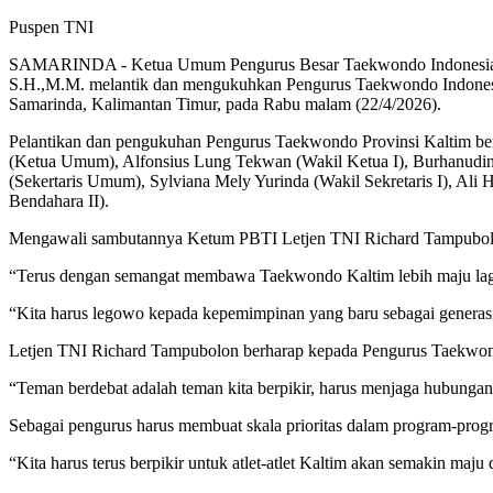
Puspen TNI
SAMARINDA - Ketua Umum Pengurus Besar Taekwondo Indonesia (Ke
S.H.,M.M. melantik dan mengukuhkan Pengurus Taekwondo Indonesia 
Samarinda, Kalimantan Timur, pada Rabu malam (22/4/2026).
Pelantikan dan pengukuhan Pengurus Taekwondo Provinsi Kaltim ber
(Ketua Umum), Alfonsius Lung Tekwan (Wakil Ketua I), Burhanudin (W
(Sekertaris Umum), Sylviana Mely Yurinda (Wakil Sekretaris I), Ali
Bendahara II).
Mengawali sambutannya Ketum PBTI Letjen TNI Richard Tampubolo
“Terus dengan semangat membawa Taekwondo Kaltim lebih maju lagi 
“Kita harus legowo kepada kepemimpinan yang baru sebagai generas
Letjen TNI Richard Tampubolon berharap kepada Pengurus Taekwondo
“Teman berdebat adalah teman kita berpikir, harus menjaga hubunga
Sebagai pengurus harus membuat skala prioritas dalam program-prog
“Kita harus terus berpikir untuk atlet-atlet Kaltim akan semakin maj