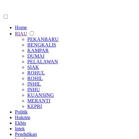
Home
RIAU
PEKANBARU
BENGKALIS
KAMPAR
DUMAI
PELALAWAN
SIAK
ROHUL
ROHIL
INHIL
INHU
KUANSING
MERANTI
KEPRI
Politik
Hukrim
Ekbis
Iptek
Pendidikan