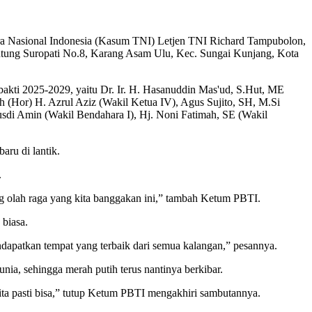
Nasional Indonesia (Kasum TNI) Letjen TNI Richard Tampubolon,
ntung Suropati No.8, Karang Asam Ulu, Kec. Sungai Kunjang, Kota
kti 2025-2029, yaitu Dr. Ir. H. Hasanuddin Mas'ud, S.Hut, ME
h (Hor) H. Azrul Aziz (Wakil Ketua IV), Agus Sujito, SH, M.Si
usdi Amin (Wakil Bendahara I), Hj. Noni Fatimah, SE (Wakil
ru di lantik.
.
g olah raga yang kita banggakan ini,” tambah Ketum PBTI.
biasa.
dapatkan tempat yang terbaik dari semua kalangan,” pesannya.
a, sehingga merah putih terus nantinya berkibar.
 kita pasti bisa,” tutup Ketum PBTI mengakhiri sambutannya.