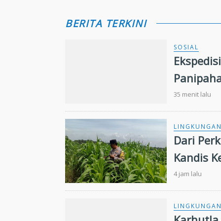
BERITA TERKINI
SOSIAL
Ekspedisi
Panipaha
Kesehat
35 menit lalu
LINGKUNGA
Dari Per
Kandis 
Nasional
4 jam lalu
LINGKUNGA
Karhutla