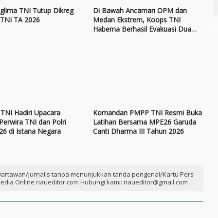
glima TNI Tutup Dikreg
Di Bawah Ancaman OPM dan
 TNI TA 2026
Medan Ekstrem, Koops TNI
Habema Berhasil Evakuasi Dua
Korban Aksi Kekerasan di
Yahukimo
TNI Hadiri Upacara
Komandan PMPP TNI Resmi Buka
Perwira TNI dan Polri
Latihan Bersama MPE26 Garuda
26 di Istana Negara
Canti Dharma III Tahun 2026
artawan/jurnalis tanpa menunjukkan tanda pengenal/Kartu Pers
edia Online riaueditor.com Hubungi kami: riaueditor@gmail.com