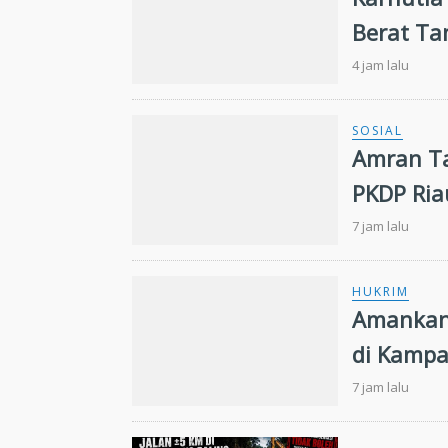
Berat Ta
Dikerah
4 jam lalu
SOSIAL
Amran Ta
PKDP Ria
7 jam lalu
HUKRIM
Amankan 
di Kampa
Ekstasi
7 jam lalu