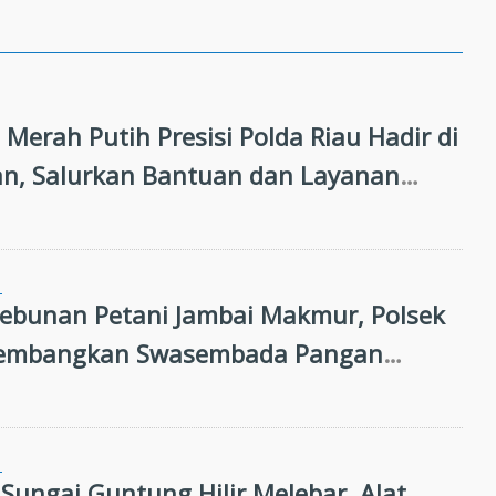
 Merah Putih Presisi Polda Riau Hadir di
n, Salurkan Bantuan dan Layanan
an
N
kebunan Petani Jambai Makmur, Polsek
Kembangkan Swasembada Pangan
N
 Sungai Guntung Hilir Melebar, Alat