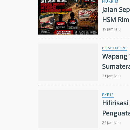
HUKRIM
Jalan Se
HSM Rimb
Peramba
19 jam lalu
PUSPEN TNI
Wapang T
Sumater
21 jam lalu
EKBIS
Hilirisas
Penguata
24 jam lalu