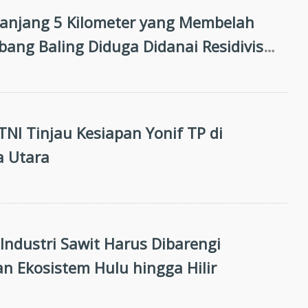
panjang 5 Kilometer yang Membelah
ang Baling Diduga Didanai Residivis
han Hutan
NI Tinjau Kesiapan Yonif TP di
a Utara
i Industri Sawit Harus Dibarengi
n Ekosistem Hulu hingga Hilir