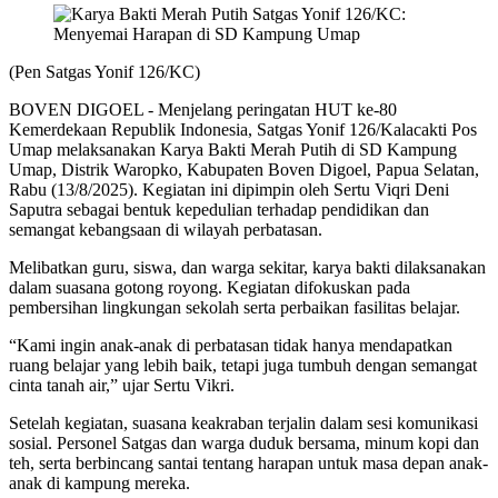
(Pen Satgas Yonif 126/KC)
BOVEN DIGOEL - Menjelang peringatan HUT ke-80
Kemerdekaan Republik Indonesia, Satgas Yonif 126/Kalacakti Pos
Umap melaksanakan Karya Bakti Merah Putih di SD Kampung
Umap, Distrik Waropko, Kabupaten Boven Digoel, Papua Selatan,
Rabu (13/8/2025). Kegiatan ini dipimpin oleh Sertu Viqri Deni
Saputra sebagai bentuk kepedulian terhadap pendidikan dan
semangat kebangsaan di wilayah perbatasan.
Melibatkan guru, siswa, dan warga sekitar, karya bakti dilaksanakan
dalam suasana gotong royong. Kegiatan difokuskan pada
pembersihan lingkungan sekolah serta perbaikan fasilitas belajar.
“Kami ingin anak-anak di perbatasan tidak hanya mendapatkan
ruang belajar yang lebih baik, tetapi juga tumbuh dengan semangat
cinta tanah air,” ujar Sertu Vikri.
Setelah kegiatan, suasana keakraban terjalin dalam sesi komunikasi
sosial. Personel Satgas dan warga duduk bersama, minum kopi dan
teh, serta berbincang santai tentang harapan untuk masa depan anak-
anak di kampung mereka.