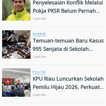
Penyelesaian Konflik Melalui
Pokja PKSR Belum Pernah
Terwujud: Menguji
2 jam lalu
Keseriusan APP Group
Menjalankan Remedy
HUKRIM
Temuan-temuan Baru Kasus
Framework FSC
995 Senjata di Sekolah
Swasta Jaksel
2 jam lalu
POLITIK
KPU Riau Luncurkan Sekolah
Pemilu Hijau 2026, Perkuat
Pendidikan Pemilih
3 jam lalu
Berwawasan Lingkungan