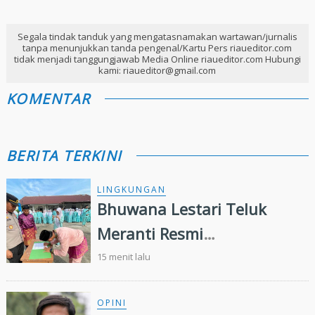
Segala tindak tanduk yang mengatasnamakan wartawan/jurnalis
tanpa menunjukkan tanda pengenal/Kartu Pers riaueditor.com
tidak menjadi tanggungjawab Media Online riaueditor.com Hubungi
kami: riaueditor@gmail.com
KOMENTAR
BERITA TERKINI
LINGKUNGAN
Bhuwana Lestari Teluk
Meranti Resmi
Dikukuhkan,Wujudkan
15 menit lalu
Generasi Muda Peduli
Lingkungan
OPINI