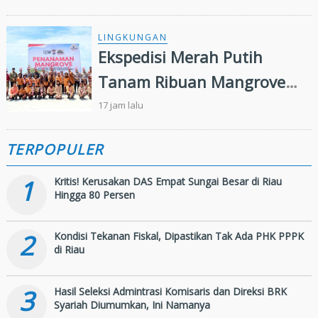
Timah di Air Merbau
LINGKUNGAN
Ekspedisi Merah Putih
Tanam Ribuan Mangrove
dan Serahkan Bantuan
17 jam lalu
Nelayan di Pulau Rupat
TERPOPULER
1
Kritis! Kerusakan DAS Empat Sungai Besar di Riau
Hingga 80 Persen
2
Kondisi Tekanan Fiskal, Dipastikan Tak Ada PHK PPPK
di Riau
3
Hasil Seleksi Admintrasi Komisaris dan Direksi BRK
Syariah Diumumkan, Ini Namanya