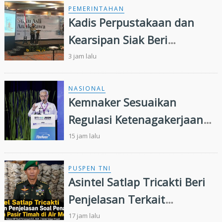
PEMERINTAHAN
Kadis Perpustakaan dan
Kearsipan Siak Beri
Sambutan di Bedah Buku
3 jam lalu
'Suku Asli Anak Rawa'
NASIONAL
Kemnaker Sesuaikan
Regulasi Ketenagakerjaan
Hadapi Dinamika Dunia
15 jam lalu
Kerja
PUSPEN TNI
Asintel Satlap Tricakti Beri
Penjelasan Terkait
Penanganan 53 Ton Pasir
17 jam lalu