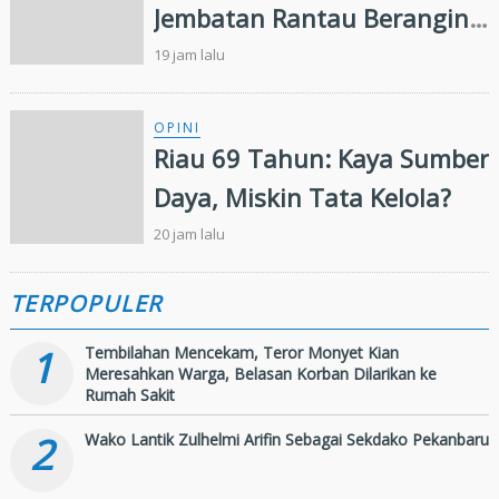
Jembatan Rantau Berangin
Belum Ditemukan,
19 jam lalu
Pencarian Diperluas 13
Kilometer
OPINI
Riau 69 Tahun: Kaya Sumber
Daya, Miskin Tata Kelola?
20 jam lalu
TERPOPULER
1
Tembilahan Mencekam, Teror Monyet Kian
Meresahkan Warga, Belasan Korban Dilarikan ke
Rumah Sakit
2
Wako Lantik Zulhelmi Arifin Sebagai Sekdako Pekanbaru