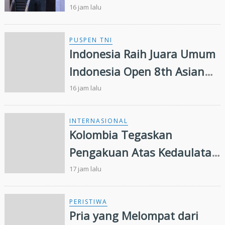
Kualitas Layanan
16 jam lalu
Ketenagakerjaan
PUSPEN TNI
Indonesia Raih Juara Umum
Indonesia Open 8th Asian
Taekwondo Indonesia Open
16 jam lalu
Championships 2026
INTERNASIONAL
Kolombia Tegaskan
Pengakuan Atas Kedaulatan
Maroko di Wilayah Sahara,
17 jam lalu
Presiden IMSB Beri Apresiasi
PERISTIWA
Pria yang Melompat dari