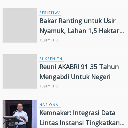
PERISTIWA
Bakar Ranting untuk Usir
Nyamuk, Lahan 1,5 Hektare
di Inhu Malah Terbakar,
15 jam lalu
Pensiunan Diamankan Polisi
PUSPEN TNI
Reuni AKABRI 91 35 Tahun
Mengabdi Untuk Negeri
16 jam lalu
NASIONAL
Kemnaker: Integrasi Data
Lintas Instansi Tingkatkan