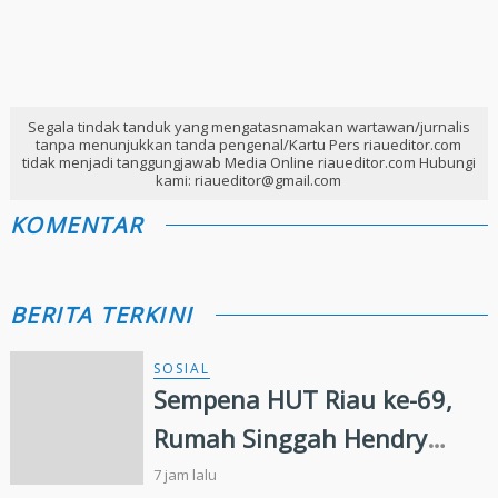
Segala tindak tanduk yang mengatasnamakan wartawan/jurnalis
tanpa menunjukkan tanda pengenal/Kartu Pers riaueditor.com
tidak menjadi tanggungjawab Media Online riaueditor.com Hubungi
kami: riaueditor@gmail.com
KOMENTAR
BERITA TERKINI
SOSIAL
Sempena HUT Riau ke-69,
Rumah Singgah Hendry
Munief Diresmikan
7 jam lalu