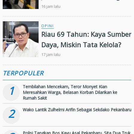
Belum Ditemukan,
16 jam lalu
Pencarian Diperluas 13
Kilometer
OPINI
Riau 69 Tahun: Kaya Sumber
Daya, Miskin Tata Kelola?
17 jam lalu
TERPOPULER
1
Tembilahan Mencekam, Teror Monyet Kian
Meresahkan Warga, Belasan Korban Dilarikan ke
Rumah Sakit
2
Wako Lantik Zulhelmi Arifin Sebagai Sekdako Pekanbaru
Polisi Tangkap Bos Kayu Asal Pekanbaru, Sita Dua Truk