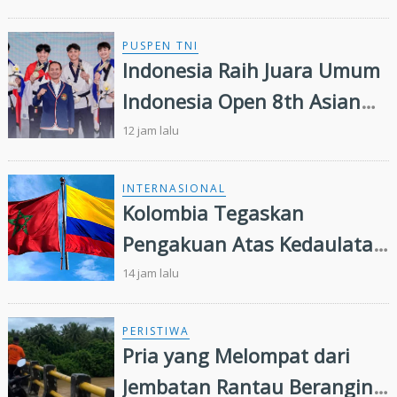
Ketenagakerjaan
PUSPEN TNI
Indonesia Raih Juara Umum
Indonesia Open 8th Asian
Taekwondo Indonesia Open
12 jam lalu
Championships 2026
INTERNASIONAL
Kolombia Tegaskan
Pengakuan Atas Kedaulatan
Maroko di Wilayah Sahara,
14 jam lalu
Presiden IMSB Beri Apresiasi
PERISTIWA
Pria yang Melompat dari
Jembatan Rantau Berangin