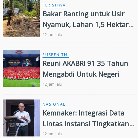
PERISTIWA
Bakar Ranting untuk Usir
Nyamuk, Lahan 1,5 Hektare
di Inhu Malah Terbakar,
12 jam lalu
Pensiunan Diamankan Polisi
PUSPEN TNI
Reuni AKABRI 91 35 Tahun
Mengabdi Untuk Negeri
12 jam lalu
NASIONAL
Kemnaker: Integrasi Data
Lintas Instansi Tingkatkan
Kualitas Layanan
12 jam lalu