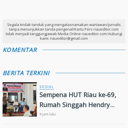
Segala tindak tanduk yang mengatasnamakan wartawan/jurnalis
tanpa menunjukkan tanda pengenal/Kartu Pers riaueditor.com
tidak menjadi tanggungjawab Media Online riaueditor.com Hubungi
kami: riaueditor@gmail.com
KOMENTAR
BERITA TERKINI
SOSIAL
Sempena HUT Riau ke-69,
Rumah Singgah Hendry
Munief Diresmikan
4 jam lalu