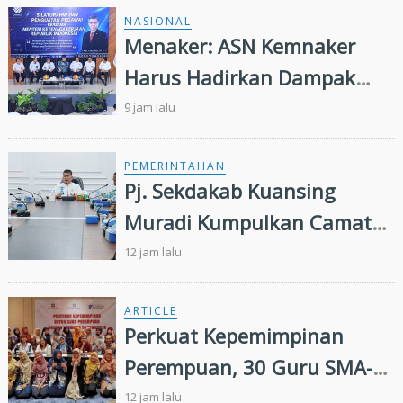
NASIONAL
Menaker: ASN Kemnaker
Harus Hadirkan Dampak
Nyata bagi Masyarakat
9 jam lalu
PEMERINTAHAN
Pj. Sekdakab Kuansing
Muradi Kumpulkan Camat
Se- Kabupaten Kuansing
12 jam lalu
ARTICLE
Perkuat Kepemimpinan
Perempuan, 30 Guru SMA-
SMK di Yogyakarta Ikuti
12 jam lalu