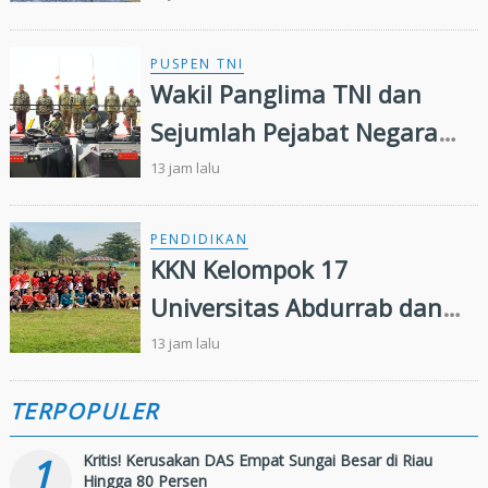
Pelatihan Kepemimpinan
PUSPEN TNI
Wakil Panglima TNI dan
Sejumlah Pejabat Negara
Terima Warga Kehormatan
13 jam lalu
dan Brevet Korps Marinir
PENDIDIKAN
KKN Kelompok 17
Universitas Abdurrab dan
Karang Taruna Desa
13 jam lalu
Senama Nenek Siap
TERPOPULER
Sukseskan Perayaan HUT
ke-81
1
Kritis! Kerusakan DAS Empat Sungai Besar di Riau
Hingga 80 Persen