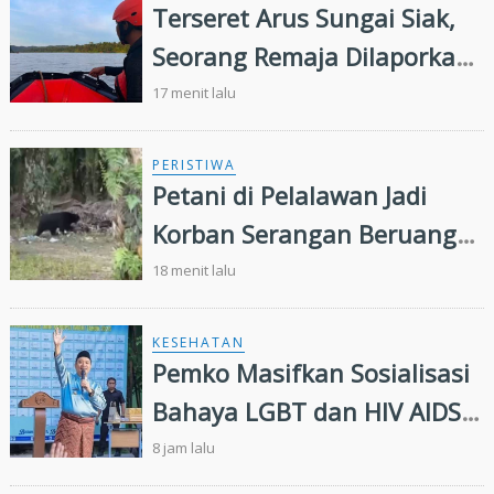
Terseret Arus Sungai Siak,
Seorang Remaja Dilaporkan
Hilang Tenggelam
17 menit lalu
PERISTIWA
Petani di Pelalawan Jadi
Korban Serangan Beruang
Liar
18 menit lalu
KESEHATAN
Pemko Masifkan Sosialisasi
Bahaya LGBT dan HIV AIDS
Bagi Siswa di Pekanbaru
8 jam lalu