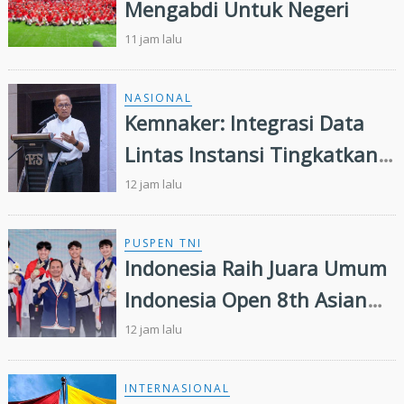
Mengabdi Untuk Negeri
11 jam lalu
NASIONAL
Kemnaker: Integrasi Data
Lintas Instansi Tingkatkan
Kualitas Layanan
12 jam lalu
Ketenagakerjaan
PUSPEN TNI
Indonesia Raih Juara Umum
Indonesia Open 8th Asian
Taekwondo Indonesia Open
12 jam lalu
Championships 2026
INTERNASIONAL