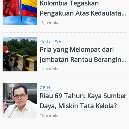
Kolombia Tegaskan
Pengakuan Atas Kedaulatan
Maroko di Wilayah Sahara,
13 jam lalu
Presiden IMSB Beri Apresiasi
PERISTIWA
Pria yang Melompat dari
Jembatan Rantau Berangin
Belum Ditemukan,
15 jam lalu
Pencarian Diperluas 13
Kilometer
OPINI
Riau 69 Tahun: Kaya Sumber
Daya, Miskin Tata Kelola?
16 jam lalu