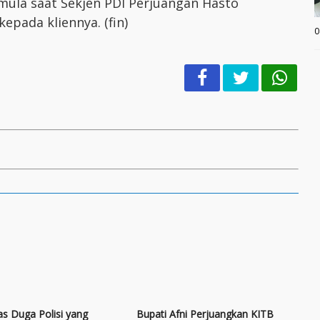
rmula saat Sekjen PDI Perjuangan Hasto
epada kliennya. (fin)
0
s Duga Polisi yang
Bupati Afni Perjuangkan KITB