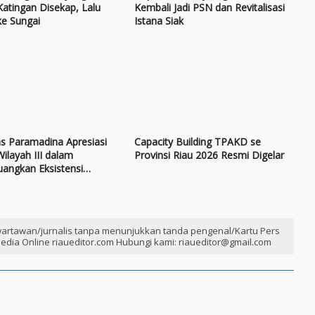
Katingan Disekap, Lalu
Kembali Jadi PSN dan Revitalisasi
ke Sungai
Istana Siak
as Paramadina Apresiasi
Capacity Building TPAKD se
ilayah III dalam
Provinsi Riau 2026 Resmi Digelar
angkan Eksistensi
n Tinggi Swasta
artawan/jurnalis tanpa menunjukkan tanda pengenal/Kartu Pers
edia Online riaueditor.com Hubungi kami: riaueditor@gmail.com