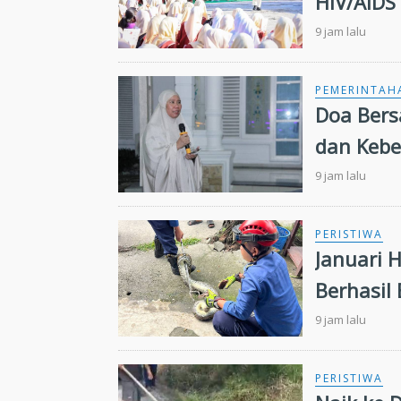
HIV/AIDS
9 jam lalu
PEMERINTAH
Doa Bers
dan Keb
9 jam lalu
PERISTIWA
Januari 
Berhasil
Warga
9 jam lalu
PERISTIWA