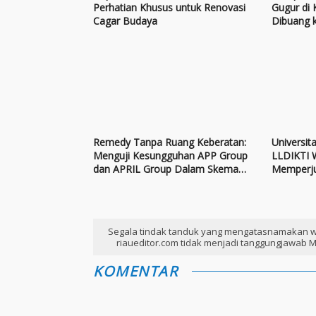
Perhatian Khusus untuk Renovasi
Gugur di 
Cagar Budaya
Dibuang 
Remedy Tanpa Ruang Keberatan:
Universit
Menguji Kesungguhan APP Group
LLDIKTI W
dan APRIL Group Dalam Skema
Memperju
FSC
Pergurua
Segala tindak tanduk yang mengatasnamakan w
riaueditor.com tidak menjadi tanggungjawab M
KOMENTAR