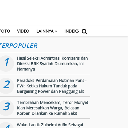
FOTO
VIDEO
LAINNYA
INDEKS
TERPOPULER
1
Hasil Seleksi Admintrasi Komisaris dan
Direksi BRK Syariah Diumumkan, Ini
Namanya
2
Paradoks Perdamaian Hotman Paris–
PWI: Ketika Hukum Tunduk pada
Bargaining Power dan Panggung Elit
3
Tembilahan Mencekam, Teror Monyet
Kian Meresahkan Warga, Belasan
Korban Dilarikan ke Rumah Sakit
Wako Lantik Zulhelmi Arifin Sebagai