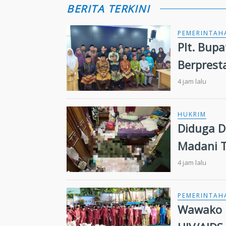
BERITA TERKINI
PEMERINTAH
Plt. Bup
Berprest
4 jam lalu
HUKRIM
Diduga Dib
Madani 
4 jam lalu
PEMERINTAH
Wawako 