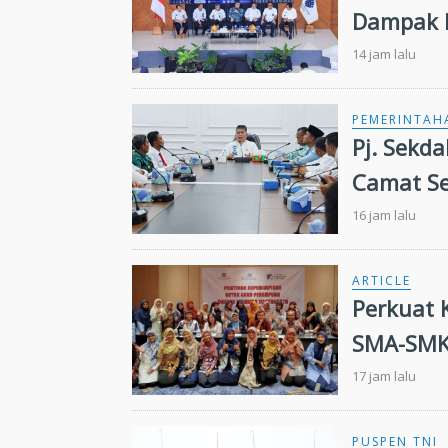
Dampak 
14 jam lalu
PEMERINTAH
Pj. Sekd
Camat Se
16 jam lalu
ARTICLE
Perkuat
SMA-SMK 
Kepemim
17 jam lalu
PUSPEN TNI