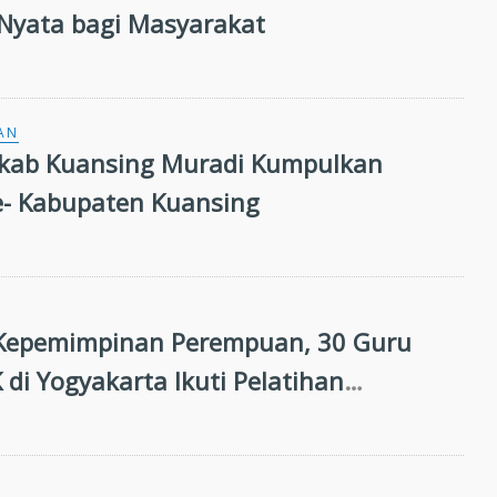
Nyata bagi Masyarakat
AN
akab Kuansing Muradi Kumpulkan
- Kabupaten Kuansing
 Kepemimpinan Perempuan, 30 Guru
di Yogyakarta Ikuti Pelatihan
pinan