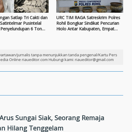
gan Satlap Tri Cakti dan
URC TIM RAGA Satreskrim Polres
Satintelmar Pusintelal
Rohil Bongkar Sindikat Pencurian
 Penyelundupan 6 Ton
Hiolo Antar Kabupaten, Empat
h Ilegal
Tersangka Diamankan
artawan/jurnalis tanpa menunjukkan tanda pengenal/Kartu Pers
edia Online riaueditor.com Hubungi kami: riaueditor@gmail.com
 Arus Sungai Siak, Seorang Remaja
an Hilang Tenggelam