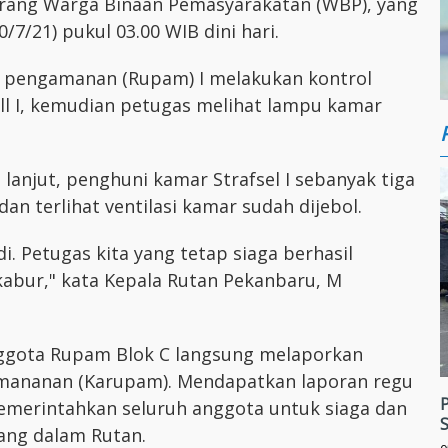
orang Warga Binaan Pemasyarakatan (WBP), yang
/7/21) pukul 03.00 WIB dini hari.
u pengamanan (Rupam) I melakukan kontrol
fsell I, kemudian petugas melihat lampu kamar
 lanjut, penghuni kamar Strafsel I sebanyak tiga
an terlihat ventilasi kamar sudah dijebol.
di. Petugas kita yang tetap siaga berhasil
bur," kata Kepala Rutan Pekanbaru, M
nggota Rupam Blok C langsung melaporkan
mananan (Karupam). Mendapatkan laporan regu
P
emerintahkan seluruh anggota untuk siaga dan
S
ang dalam Rutan.