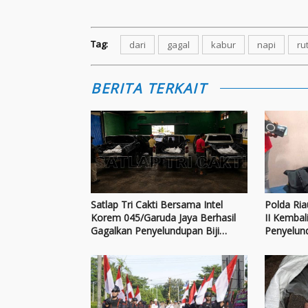
Tag:
dari
gagal
kabur
napi
ru
BERITA TERKAIT
Satlap Tri Cakti Bersama Intel
Polda Ri
Korem 045/Garuda Jaya Berhasil
II Kembal
Gagalkan Penyelundupan Biji
Penyelun
Timah Ilegal