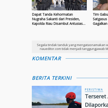
Dapat Tanda Kehormatan
Tim Gabun
Nugraha Sakanti dari Presiden,
Satgasus 
Kapolda Riau Disambut Antusias
Gagalkan
Personel dan Ratusan Masyarakat
Bijih Tima
Segala tindak tanduk yang mengatasnamakan w
riaueditor.com tidak menjadi tanggungjawab M
KOMENTAR
BERITA TERKINI
PERISTIWA
Terseret
Dilapork