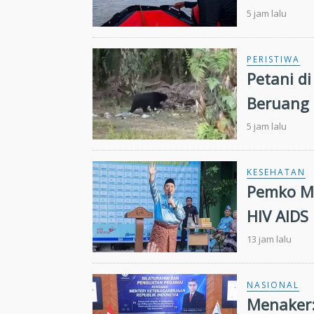
5 jam lalu
PERISTIWA
Petani d
Beruang 
5 jam lalu
KESEHATAN
Pemko Ma
HIV AIDS
13 jam lalu
NASIONAL
Menaker: