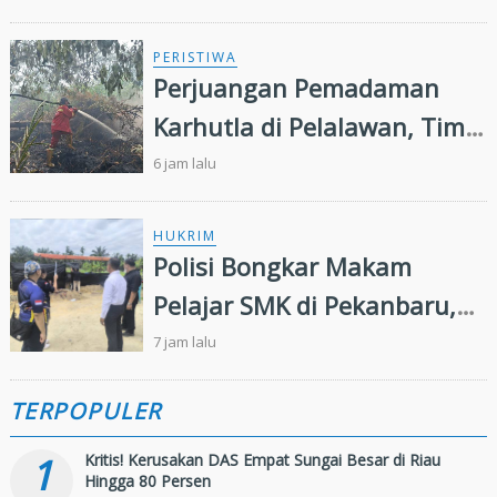
Riau Periksa Direksi
PERISTIWA
Perjuangan Pemadaman
Karhutla di Pelalawan, Tim
Manggala Agni Jalan Kaki
6 jam lalu
Hingga Dua Kilometer
HUKRIM
Polisi Bongkar Makam
Pelajar SMK di Pekanbaru,
Ungkap Penyebab Kematian
7 jam lalu
TERPOPULER
1
Kritis! Kerusakan DAS Empat Sungai Besar di Riau
Hingga 80 Persen