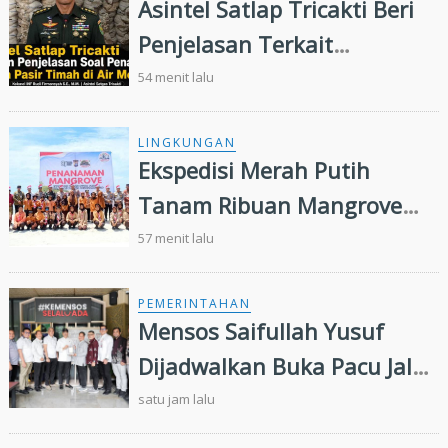
Asintel Satlap Tricakti Beri
Penjelasan Terkait
Penanganan 53 Ton Pasir
54 menit lalu
Timah di Air Merbau
LINGKUNGAN
Ekspedisi Merah Putih
Tanam Ribuan Mangrove
dan Serahkan Bantuan
57 menit lalu
Nelayan di Pulau Rupat
PEMERINTAHAN
Mensos Saifullah Yusuf
Dijadwalkan Buka Pacu Jalur
2026 dan Resmikan Sekolah
satu jam lalu
Rakyat di Kuansing