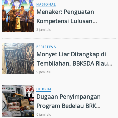
NASIONAL
Menaker: Penguatan
Kompetensi Lulusan
Perguruan Tinggi Penting
3 jam lalu
untuk Menjawab Kebutuhan
Dunia Kerja
PERISTIWA
Monyet Liar Ditangkap di
Tembilahan, BBKSDA Riau
Lakukan Identifikasi
5 jam lalu
HUKRIM
Dugaan Penyimpangan
Program Bedelau BRK
Syariah, LSM Minta Kejati
6 jam lalu