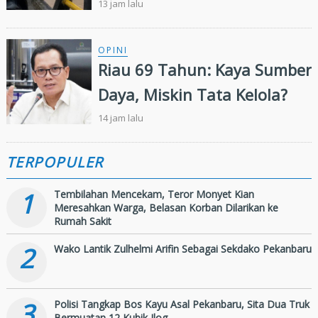
Belum Ditemukan,
13 jam lalu
Pencarian Diperluas 13
Kilometer
OPINI
Riau 69 Tahun: Kaya Sumber
Daya, Miskin Tata Kelola?
14 jam lalu
TERPOPULER
1
Tembilahan Mencekam, Teror Monyet Kian
Meresahkan Warga, Belasan Korban Dilarikan ke
Rumah Sakit
2
Wako Lantik Zulhelmi Arifin Sebagai Sekdako Pekanbaru
3
Polisi Tangkap Bos Kayu Asal Pekanbaru, Sita Dua Truk
Bermuatan 12 Kubik Ilog