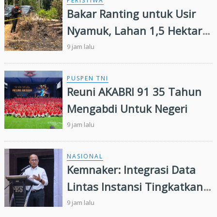
PERISTIWA
Bakar Ranting untuk Usir
Nyamuk, Lahan 1,5 Hektare
di Inhu Malah Terbakar,
9 jam lalu
Pensiunan Diamankan Polisi
PUSPEN TNI
Reuni AKABRI 91 35 Tahun
Mengabdi Untuk Negeri
9 jam lalu
NASIONAL
Kemnaker: Integrasi Data
Lintas Instansi Tingkatkan
Kualitas Layanan
9 jam lalu