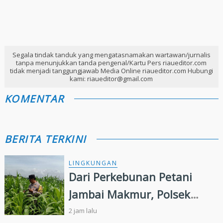
Segala tindak tanduk yang mengatasnamakan wartawan/jurnalis
tanpa menunjukkan tanda pengenal/Kartu Pers riaueditor.com
tidak menjadi tanggungjawab Media Online riaueditor.com Hubungi
kami: riaueditor@gmail.com
KOMENTAR
BERITA TERKINI
LINGKUNGAN
Dari Perkebunan Petani
Jambai Makmur, Polsek
Kandis Kembangkan
2 jam lalu