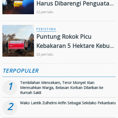
Harus Dibarengi Penguatan
Ekosistem Hulu hingga Hilir
22 jam lalu
PERISTIWA
Puntung Rokok Picu
Kebakaran 5 Hektare Kebun
Sawit
23 jam lalu
TERPOPULER
1
Tembilahan Mencekam, Teror Monyet Kian
Meresahkan Warga, Belasan Korban Dilarikan ke
Rumah Sakit
2
Wako Lantik Zulhelmi Arifin Sebagai Sekdako Pekanbaru