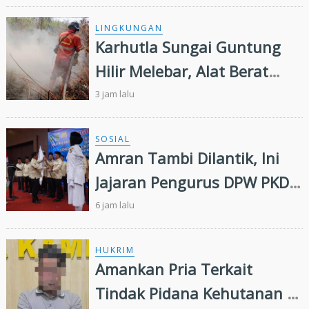
Swasembada Pangan
Nasional
LINGKUNGAN
Karhutla Sungai Guntung
Hilir Melebar, Alat Berat
Tambahan dan Heli Water
3 jam lalu
Bombing Dikerahkan
SOSIAL
Amran Tambi Dilantik, Ini
Jajaran Pengurus DPW PKDP
Riau 2026-2031
6 jam lalu
HUKRIM
Amankan Pria Terkait
Tindak Pidana Kehutanan di