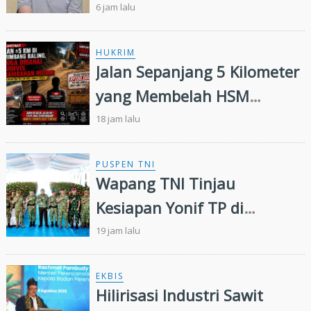
Kampar Kiri, Polisi Temukan
6 jam lalu
Puluhan Butir Ekstasi
HUKRIM
Jalan Sepanjang 5 Kilometer
yang Membelah HSM
Rimbang Baling Diduga
18 jam lalu
Didanai Residivis
Perambahan Hutan
PUSPEN TNI
Wapang TNI Tinjau
Kesiapan Yonif TP di
Sumatera Utara
19 jam lalu
EKBIS
Hilirisasi Industri Sawit