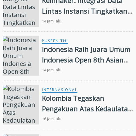
Kemnaker: Integrasi Data
Lintas Instansi Tingkatkan
Kualitas Layanan
14 jam lalu
Ketenagakerjaan
PUSPEN TNI
Indonesia Raih Juara Umum
Indonesia Open 8th Asian
Taekwondo Indonesia Open
14 jam lalu
Championships 2026
INTERNASIONAL
Kolombia Tegaskan
Pengakuan Atas Kedaulatan
Maroko di Wilayah Sahara,
16 jam lalu
Presiden IMSB Beri Apresiasi