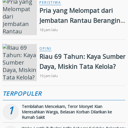
PERISTIWA
Pria yang Melompat dari
Jembatan Rantau Berangin
Belum Ditemukan,
18 jam lalu
Pencarian Diperluas 13
Kilometer
OPINI
Riau 69 Tahun: Kaya Sumber
Daya, Miskin Tata Kelola?
19 jam lalu
TERPOPULER
1
Tembilahan Mencekam, Teror Monyet Kian
Meresahkan Warga, Belasan Korban Dilarikan ke
Rumah Sakit