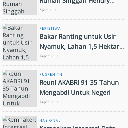
Rumah Singgah Hendry
Munief Diresmikan
6 jam lalu
PERISTIWA
Bakar Ranting untuk Usir
Nyamuk, Lahan 1,5 Hektare
di Inhu Malah Terbakar,
14 jam lalu
Pensiunan Diamankan Polisi
PUSPEN TNI
Reuni AKABRI 91 35 Tahun
Mengabdi Untuk Negeri
14 jam lalu
NASIONAL