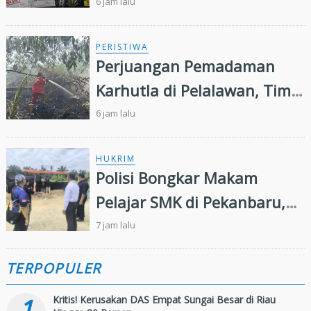
Syariah, LSM Minta Kejati
6 jam lalu
Riau Periksa Direksi
PERISTIWA
Perjuangan Pemadaman
Karhutla di Pelalawan, Tim
Manggala Agni Jalan Kaki
6 jam lalu
Hingga Dua Kilometer
HUKRIM
Polisi Bongkar Makam
Pelajar SMK di Pekanbaru,
Ungkap Penyebab Kematian
7 jam lalu
TERPOPULER
1
Kritis! Kerusakan DAS Empat Sungai Besar di Riau