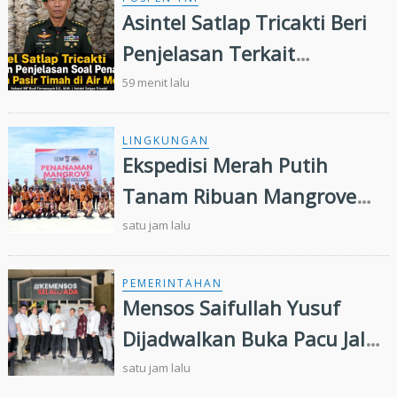
Asintel Satlap Tricakti Beri
Penjelasan Terkait
Penanganan 53 Ton Pasir
59 menit lalu
Timah di Air Merbau
LINGKUNGAN
Ekspedisi Merah Putih
Tanam Ribuan Mangrove
dan Serahkan Bantuan
satu jam lalu
Nelayan di Pulau Rupat
PEMERINTAHAN
Mensos Saifullah Yusuf
Dijadwalkan Buka Pacu Jalur
2026 dan Resmikan Sekolah
satu jam lalu