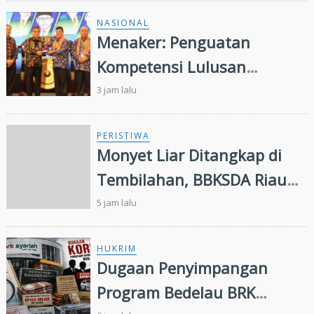
Rakyat di Kuansing
NASIONAL
Menaker: Penguatan
Kompetensi Lulusan
Perguruan Tinggi Penting
3 jam lalu
untuk Menjawab Kebutuhan
Dunia Kerja
PERISTIWA
Monyet Liar Ditangkap di
Tembilahan, BBKSDA Riau
Lakukan Identifikasi
5 jam lalu
HUKRIM
Dugaan Penyimpangan
Program Bedelau BRK