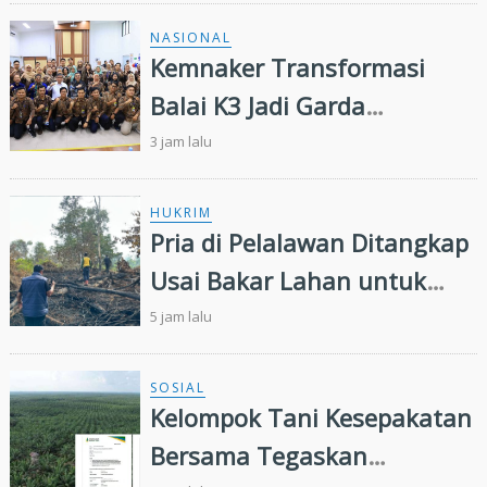
NASIONAL
Kemnaker Transformasi
Balai K3 Jadi Garda
Terdepan Pencegahan
3 jam lalu
Kecelakaan Kerja
HUKRIM
Pria di Pelalawan Ditangkap
Usai Bakar Lahan untuk
Kebun Sawit
5 jam lalu
SOSIAL
Kelompok Tani Kesepakatan
Bersama Tegaskan