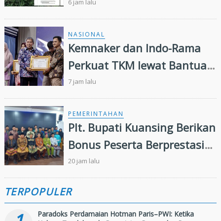
Penugasan Pengelolaan
6 jam lalu
Lahan Eks Ationg Legal
NASIONAL
Kemnaker dan Indo-Rama
Perkuat TKM lewat Bantuan
Modal Usaha
7 jam lalu
PEMERINTAHAN
Plt. Bupati Kuansing Berikan
Bonus Peserta Berprestasi
MTQ ke 44 Tingkat Provinsi
20 jam lalu
Riau
TERPOPULER
1
Paradoks Perdamaian Hotman Paris–PWI: Ketika