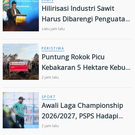
Hilirisasi Industri Sawit
Harus Dibarengi Penguatan
Ekosistem Hulu hingga Hilir
satu jam lalu
PERISTIWA
Puntung Rokok Picu
Kebakaran 5 Hektare Kebun
Sawit
2 jam lalu
SPORT
Awali Laga Championship
2026/2027, PSPS Hadapi
PSIS Malam Ini
2 jam lalu