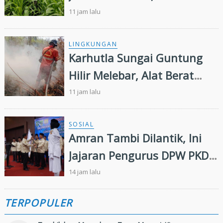
Kandis Kembangkan
11 jam lalu
Swasembada Pangan
Nasional
LINGKUNGAN
Karhutla Sungai Guntung
Hilir Melebar, Alat Berat
Tambahan dan Heli Water
11 jam lalu
Bombing Dikerahkan
SOSIAL
Amran Tambi Dilantik, Ini
Jajaran Pengurus DPW PKDP
Riau 2026-2031
14 jam lalu
TERPOPULER