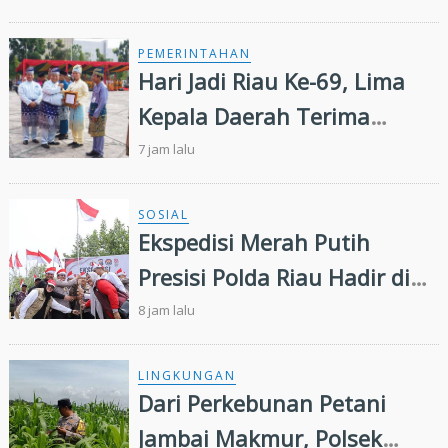
Majukan Riau
PEMERINTAHAN
Hari Jadi Riau Ke-69, Lima
Kepala Daerah Terima
Penghargaan
7 jam lalu
SOSIAL
Ekspedisi Merah Putih
Presisi Polda Riau Hadir di
Panipahan, Salurkan
8 jam lalu
Bantuan dan Layanan
Kesehatan
LINGKUNGAN
Dari Perkebunan Petani
Jambai Makmur, Polsek