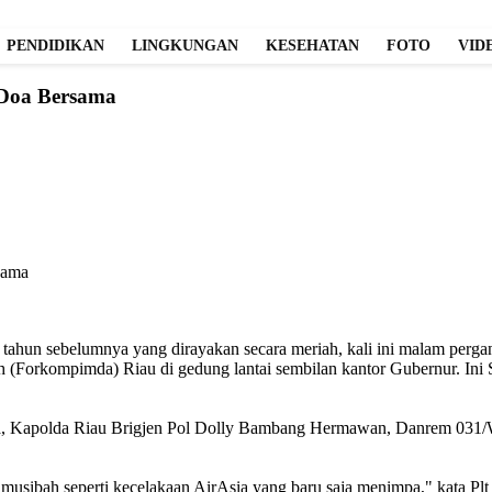
PENDIDIKAN
LINGKUNGAN
KESEHATAN
FOTO
VID
 Doa Bersama
tahun sebelumnya yang dirayakan secara meriah, kali ini malam pergan
 (Forkompimda) Riau di gedung lantai sembilan kantor Gubernur. Ini
silita, Kapolda Riau Brigjen Pol Dolly Bambang Hermawan, Danrem 031/
musibah seperti kecelakaan AirAsia yang baru saja menimpa," kata Plt