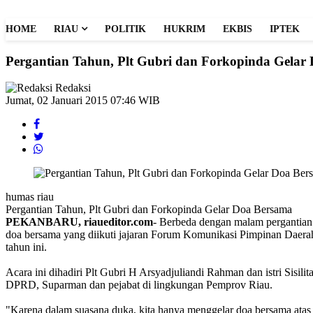
HOME
RIAU
POLITIK
HUKRIM
EKBIS
IPTEK
Pergantian Tahun, Plt Gubri dan Forkopinda Gelar
Redaksi
Jumat, 02 Januari 2015 07:46 WIB
humas riau
Pergantian Tahun, Plt Gubri dan Forkopinda Gelar Doa Bersama
PEKANBARU, riaueditor.com
- Berbeda dengan malam pergantian 
doa bersama yang diikuti jajaran Forum Komunikasi Pimpinan Daerah
tahun ini.
Acara ini dihadiri Plt Gubri H Arsyadjuliandi Rahman dan istri Si
DPRD, Suparman dan pejabat di lingkungan Pemprov Riau.
"Karena dalam suasana duka, kita hanya menggelar doa bersama atas 