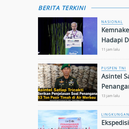
BERITA TERKINI
NASIONAL
Kemnaker
Hadapi D
11 jam lalu
PUSPEN TNI
Asintel S
Penangan
13 jam lalu
LINGKUNGA
Ekspedis