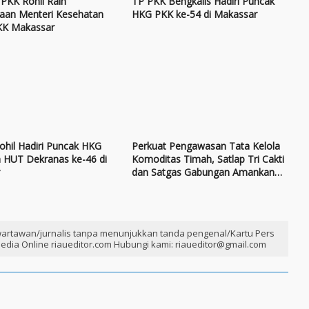
PKK Rohil Raih
TP PKK Bengkalis Hadiri Puncak
aan Menteri Kesehatan
HKG PKK ke-54 di Makassar
KK Makassar
ohil Hadiri Puncak HKG
Perkuat Pengawasan Tata Kelola
n HUT Dekranas ke-46 di
Komoditas Timah, Satlap Tri Cakti
r
dan Satgas Gabungan Amankan
Lokasi Penimbunan Balok Timah
artawan/jurnalis tanpa menunjukkan tanda pengenal/Kartu Pers
edia Online riaueditor.com Hubungi kami: riaueditor@gmail.com