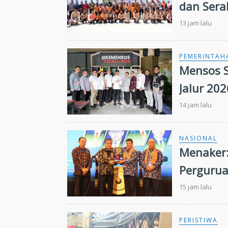
dan Sera
13 jam lalu
PEMERINTAH
Mensos S
Jalur 20
Kuansin
14 jam lalu
NASIONAL
Menaker:
Pergurua
Kebutuha
15 jam lalu
PERISTIWA