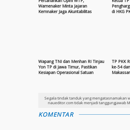
Pertahankan Opini WTP,
Ketua TP 
Wamenaker Minta Jajaran
Pengharg
Kemnaker Jaga Akuntabilitas
di HKG P
Wapang TNI dan Menhan RI Tinjau
TP PKK R
Yon TP di Jawa Timur, Pastikan
ke-54 da
Kesiapan Operasional Satuan
Makassa
Segala tindak tanduk yang mengatasnamakan w
riaueditor.com tidak menjadi tanggungjawab M
KOMENTAR