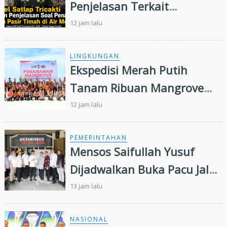
Penjelasan Terkait
Penanganan 53 Ton Pasir
12 jam lalu
Timah di Air Merbau
LINGKUNGAN
Ekspedisi Merah Putih
Tanam Ribuan Mangrove
dan Serahkan Bantuan
12 jam lalu
Nelayan di Pulau Rupat
PEMERINTAHAN
Mensos Saifullah Yusuf
Dijadwalkan Buka Pacu Jalur
2026 dan Resmikan Sekolah
13 jam lalu
Rakyat di Kuansing
NASIONAL