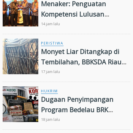
Menaker: Penguatan
Kompetensi Lulusan
Perguruan Tinggi Penting
14 jam lalu
untuk Menjawab Kebutuhan
Dunia Kerja
PERISTIWA
Monyet Liar Ditangkap di
Tembilahan, BBKSDA Riau
Lakukan Identifikasi
17 jam lalu
HUKRIM
Dugaan Penyimpangan
Program Bedelau BRK
Syariah, LSM Minta Kejati
18 jam lalu
Riau Periksa Direksi