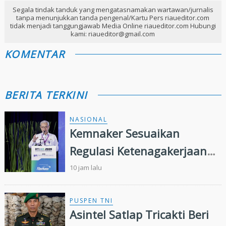
Segala tindak tanduk yang mengatasnamakan wartawan/jurnalis
tanpa menunjukkan tanda pengenal/Kartu Pers riaueditor.com
tidak menjadi tanggungjawab Media Online riaueditor.com Hubungi
kami: riaueditor@gmail.com
KOMENTAR
BERITA TERKINI
NASIONAL
Kemnaker Sesuaikan
Regulasi Ketenagakerjaan
Hadapi Dinamika Dunia
10 jam lalu
Kerja
PUSPEN TNI
Asintel Satlap Tricakti Beri