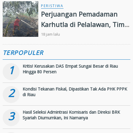
PERISTIWA
Perjuangan Pemadaman
Karhutla di Pelalawan, Tim
Manggala Agni Jalan Kaki
18 jam lalu
Hingga Dua Kilometer
TERPOPULER
1
Kritis! Kerusakan DAS Empat Sungai Besar di Riau
Hingga 80 Persen
2
Kondisi Tekanan Fiskal, Dipastikan Tak Ada PHK PPPK
di Riau
3
Hasil Seleksi Admintrasi Komisaris dan Direksi BRK
Syariah Diumumkan, Ini Namanya