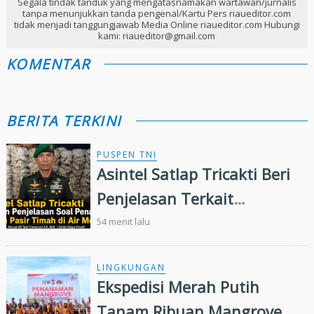
Segala tindak tanduk yang mengatasnamakan wartawan/jurnalis
tanpa menunjukkan tanda pengenal/Kartu Pers riaueditor.com
tidak menjadi tanggungjawab Media Online riaueditor.com Hubungi
kami: riaueditor@gmail.com
KOMENTAR
BERITA TERKINI
PUSPEN TNI
Asintel Satlap Tricakti Beri
Penjelasan Terkait
Penanganan 53 Ton Pasir
54 menit lalu
Timah di Air Merbau
LINGKUNGAN
Ekspedisi Merah Putih
Tanam Ribuan Mangrove