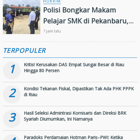
HUKRIM
Polisi Bongkar Makam
Pelajar SMK di Pekanbaru,
Ungkap Penyebab Kematian
7 jam lalu
TERPOPULER
1
Kritis! Kerusakan DAS Empat Sungai Besar di Riau
Hingga 80 Persen
2
Kondisi Tekanan Fiskal, Dipastikan Tak Ada PHK PPPK
di Riau
3
Hasil Seleksi Admintrasi Komisaris dan Direksi BRK
Syariah Diumumkan, Ini Namanya
Paradoks Perdamaian Hotman Paris–PWI: Ketika