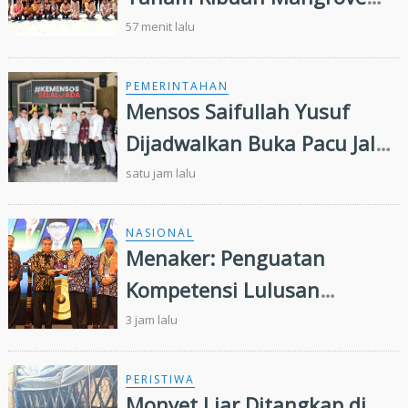
dan Serahkan Bantuan
57 menit lalu
Nelayan di Pulau Rupat
PEMERINTAHAN
Mensos Saifullah Yusuf
Dijadwalkan Buka Pacu Jalur
2026 dan Resmikan Sekolah
satu jam lalu
Rakyat di Kuansing
NASIONAL
Menaker: Penguatan
Kompetensi Lulusan
Perguruan Tinggi Penting
3 jam lalu
untuk Menjawab Kebutuhan
Dunia Kerja
PERISTIWA
Monyet Liar Ditangkap di