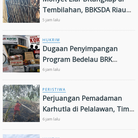
Tembilahan, BBKSDA Riau
Lakukan Identifikasi
5 jam lalu
HUKRIM
Dugaan Penyimpangan
Program Bedelau BRK
Syariah, LSM Minta Kejati
6 jam lalu
Riau Periksa Direksi
PERISTIWA
Perjuangan Pemadaman
Karhutla di Pelalawan, Tim
Manggala Agni Jalan Kaki
6 jam lalu
Hingga Dua Kilometer