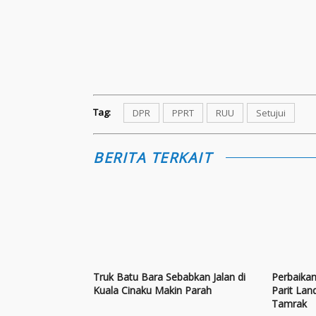
Tag:
DPR
PPRT
RUU
Setujui
BERITA TERKAIT
Truk Batu Bara Sebabkan Jalan di
Perbaikan
Kuala Cinaku Makin Parah
Parit Lan
Tamrak