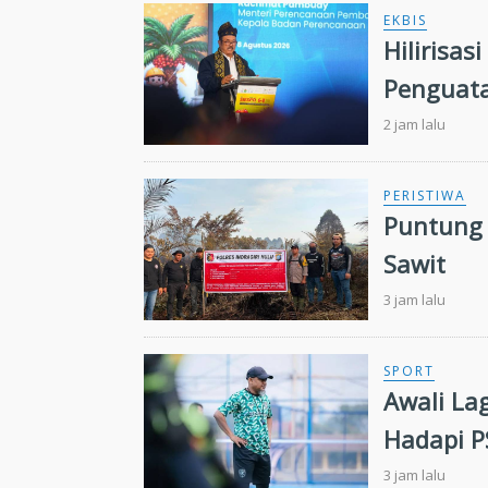
EKBIS
Hilirisas
Penguata
2 jam lalu
PERISTIWA
Puntung 
Sawit
3 jam lalu
SPORT
Awali La
Hadapi P
3 jam lalu