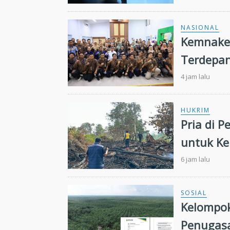
NASIONAL
Kemnaker
Terdepan
4 jam lalu
HUKRIM
Pria di 
untuk Ke
6 jam lalu
SOSIAL
Kelompok
Penugasa