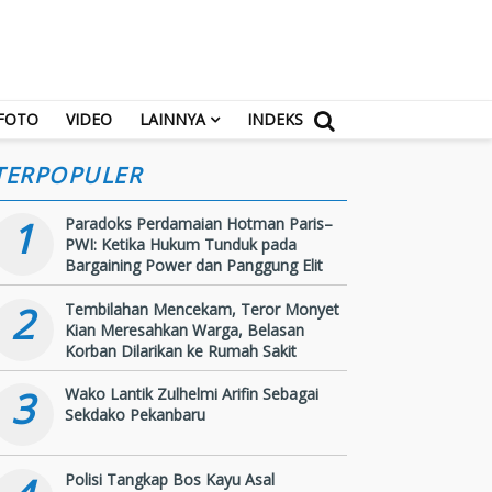
FOTO
VIDEO
LAINNYA
INDEKS
TERPOPULER
1
Paradoks Perdamaian Hotman Paris–
PWI: Ketika Hukum Tunduk pada
Bargaining Power dan Panggung Elit
2
Tembilahan Mencekam, Teror Monyet
Kian Meresahkan Warga, Belasan
Korban Dilarikan ke Rumah Sakit
3
Wako Lantik Zulhelmi Arifin Sebagai
Sekdako Pekanbaru
Polisi Tangkap Bos Kayu Asal