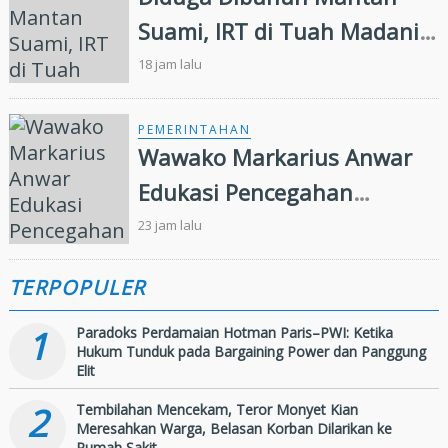
Suami, IRT di Tuah Madani
Tewas Bersimbah Darah
18 jam lalu
dalam Kamar
PEMERINTAHAN
Wawako Markarius Anwar
Edukasi Pencegahan
HIV/AIDS di Kalangan Pelajar
23 jam lalu
TERPOPULER
1
Paradoks Perdamaian Hotman Paris–PWI: Ketika
Hukum Tunduk pada Bargaining Power dan Panggung
Elit
2
Tembilahan Mencekam, Teror Monyet Kian
Meresahkan Warga, Belasan Korban Dilarikan ke
Rumah Sakit