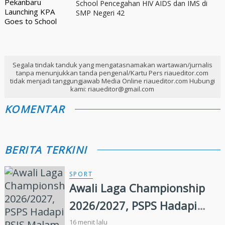
School Pencegahan HIV AIDS dan IMS di
SMP Negeri 42
Segala tindak tanduk yang mengatasnamakan wartawan/jurnalis
tanpa menunjukkan tanda pengenal/Kartu Pers riaueditor.com
tidak menjadi tanggungjawab Media Online riaueditor.com Hubungi
kami: riaueditor@gmail.com
KOMENTAR
BERITA TERKINI
SPORT
Awali Laga Championship
2026/2027, PSPS Hadapi
PSIS Malam Ini
16 menit lalu