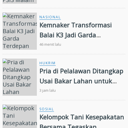
NASIONAL
Kemnaker Transformasi
Balai K3 Jadi Garda
Terdepan Pencegahan
46 menit lalu
Kecelakaan Kerja
HUKRIM
Pria di Pelalawan Ditangkap
Usai Bakar Lahan untuk
Kebun Sawit
3 jam lalu
SOSIAL
Kelompok Tani Kesepakatan
Bersama Tegaskan