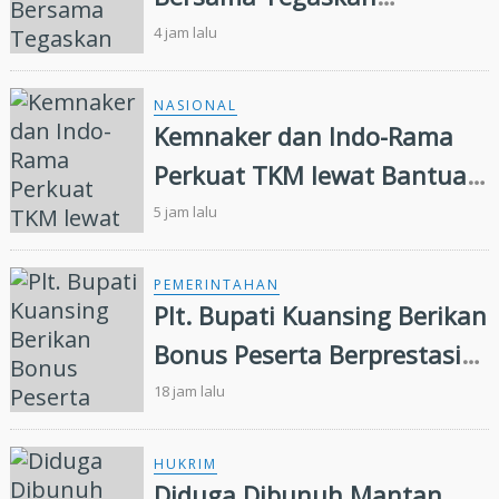
Penugasan Pengelolaan
4 jam lalu
Lahan Eks Ationg Legal
NASIONAL
Kemnaker dan Indo-Rama
Perkuat TKM lewat Bantuan
Modal Usaha
5 jam lalu
PEMERINTAHAN
Plt. Bupati Kuansing Berikan
Bonus Peserta Berprestasi
MTQ ke 44 Tingkat Provinsi
18 jam lalu
Riau
HUKRIM
Diduga Dibunuh Mantan