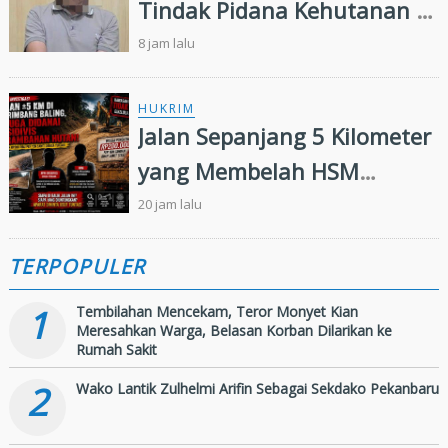
Tindak Pidana Kehutanan di
Kampar Kiri, Polisi Temukan
8 jam lalu
Puluhan Butir Ekstasi
HUKRIM
Jalan Sepanjang 5 Kilometer
yang Membelah HSM
Rimbang Baling Diduga
20 jam lalu
Didanai Residivis
TERPOPULER
Perambahan Hutan
1
Tembilahan Mencekam, Teror Monyet Kian
Meresahkan Warga, Belasan Korban Dilarikan ke
Rumah Sakit
2
Wako Lantik Zulhelmi Arifin Sebagai Sekdako Pekanbaru