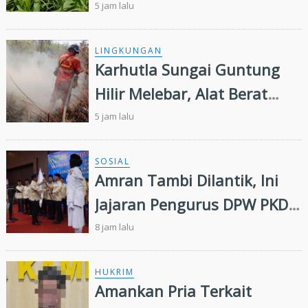
Kandis Kembangkan
5 jam lalu
Swasembada Pangan
Nasional
LINGKUNGAN
Karhutla Sungai Guntung
Hilir Melebar, Alat Berat
Tambahan dan Heli Water
5 jam lalu
Bombing Dikerahkan
SOSIAL
Amran Tambi Dilantik, Ini
Jajaran Pengurus DPW PKDP
Riau 2026-2031
8 jam lalu
HUKRIM
Amankan Pria Terkait