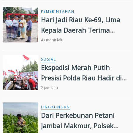
Majukan Riau
PEMERINTAHAN
Hari Jadi Riau Ke-69, Lima
Kepala Daerah Terima
Penghargaan
43 menit lalu
SOSIAL
Ekspedisi Merah Putih
Presisi Polda Riau Hadir di
Panipahan, Salurkan
2 jam lalu
Bantuan dan Layanan
Kesehatan
LINGKUNGAN
Dari Perkebunan Petani
Jambai Makmur, Polsek