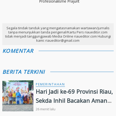
Profesionalisme Prajurit
Segala tindak tanduk yang mengatasnamakan wartawan/jurnalis
tanpa menunjukkan tanda pengenal/Kartu Pers riaueditor.com
tidak menjadi tanggungjawab Media Online riaueditor.com Hubungi
kami: riaueditor@gmail.com
KOMENTAR
BERITA TERKINI
PEMERINTAHAN
Hari Jadi ke-69 Provinsi Riau,
Sekda Inhil Bacakan Amanat
Gubernur, Satukan Langkah
26 menit lalu