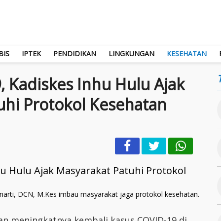
BIS
IPTEK
PENDIDIKAN
LINGKUNGAN
KESEHATAN
 Kadiskes Inhu Hulu Ajak
uhi Protokol Kesehatan
linarti, DCN, M.Kes imbau masyarakat jaga protokol kesehatan.
gan meningkatnya kembali kasus COVID-19 di