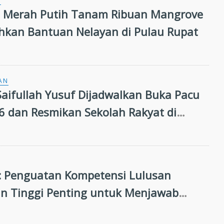
N
i Merah Putih Tanam Ribuan Mangrove
hkan Bantuan Nelayan di Pulau Rupat
AN
aifullah Yusuf Dijadwalkan Buka Pacu
26 dan Resmikan Sekolah Rakyat di
g
 Penguatan Kompetensi Lulusan
n Tinggi Penting untuk Menjawab
n Dunia Kerja