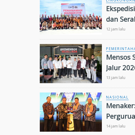
LINGKUNGA
Ekspedis
dan Sera
12 jam lalu
PEMERINTAH
Mensos S
Jalur 20
Kuansin
13 jam lalu
NASIONAL
Menaker:
Pergurua
Kebutuha
14 jam lalu