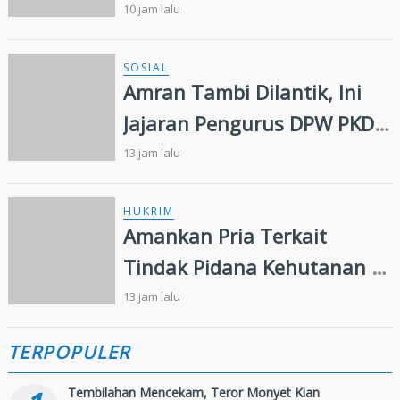
Tambahan dan Heli Water
10 jam lalu
Bombing Dikerahkan
SOSIAL
Amran Tambi Dilantik, Ini
Jajaran Pengurus DPW PKDP
Riau 2026-2031
13 jam lalu
HUKRIM
Amankan Pria Terkait
Tindak Pidana Kehutanan di
Kampar Kiri, Polisi Temukan
13 jam lalu
Puluhan Butir Ekstasi
TERPOPULER
Tembilahan Mencekam, Teror Monyet Kian