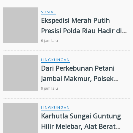
SOSIAL
Ekspedisi Merah Putih
Presisi Polda Riau Hadir di
Panipahan, Salurkan
6 jam lalu
Bantuan dan Layanan
Kesehatan
LINGKUNGAN
Dari Perkebunan Petani
Jambai Makmur, Polsek
Kandis Kembangkan
9 jam lalu
Swasembada Pangan
Nasional
LINGKUNGAN
Karhutla Sungai Guntung
Hilir Melebar, Alat Berat