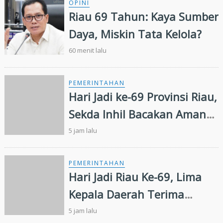
OPINI
Riau 69 Tahun: Kaya Sumber
Daya, Miskin Tata Kelola?
60 menit lalu
PEMERINTAHAN
Hari Jadi ke-69 Provinsi Riau,
Sekda Inhil Bacakan Amanat
Gubernur, Satukan Langkah
5 jam lalu
Majukan Riau
PEMERINTAHAN
Hari Jadi Riau Ke-69, Lima
Kepala Daerah Terima
Penghargaan
5 jam lalu