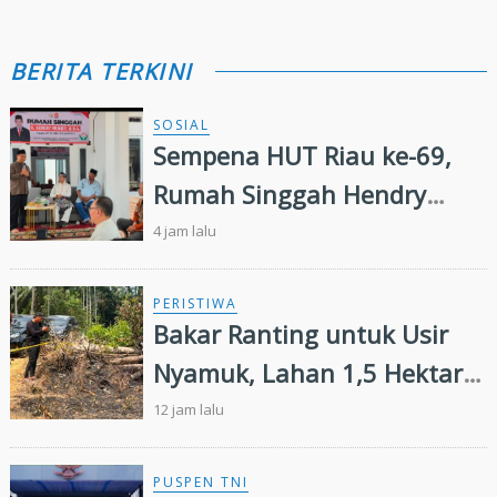
BERITA TERKINI
SOSIAL
Sempena HUT Riau ke-69,
Rumah Singgah Hendry
Munief Diresmikan
4 jam lalu
PERISTIWA
Bakar Ranting untuk Usir
Nyamuk, Lahan 1,5 Hektare
di Inhu Malah Terbakar,
12 jam lalu
Pensiunan Diamankan Polisi
PUSPEN TNI