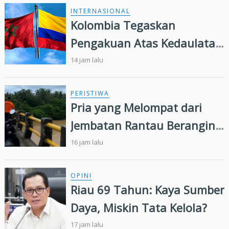
INTERNASIONAL
Kolombia Tegaskan
Pengakuan Atas Kedaulatan
Maroko di Wilayah Sahara,
14 jam lalu
Presiden IMSB Beri Apresiasi
PERISTIWA
Pria yang Melompat dari
Jembatan Rantau Berangin
Belum Ditemukan,
16 jam lalu
Pencarian Diperluas 13
Kilometer
OPINI
Riau 69 Tahun: Kaya Sumber
Daya, Miskin Tata Kelola?
17 jam lalu