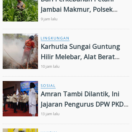
Jambai Makmur, Polsek
Kandis Kembangkan
9 jam lalu
Swasembada Pangan
Nasional
LINGKUNGAN
Karhutla Sungai Guntung
Hilir Melebar, Alat Berat
Tambahan dan Heli Water
10 jam lalu
Bombing Dikerahkan
SOSIAL
Amran Tambi Dilantik, Ini
Jajaran Pengurus DPW PKDP
Riau 2026-2031
13 jam lalu