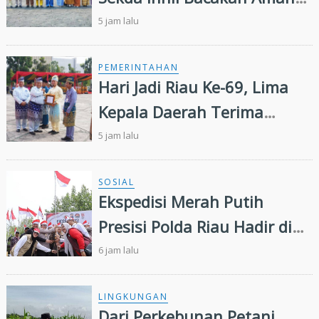
Gubernur, Satukan Langkah
5 jam lalu
Majukan Riau
PEMERINTAHAN
Hari Jadi Riau Ke-69, Lima
Kepala Daerah Terima
Penghargaan
5 jam lalu
SOSIAL
Ekspedisi Merah Putih
Presisi Polda Riau Hadir di
Panipahan, Salurkan
6 jam lalu
Bantuan dan Layanan
Kesehatan
LINGKUNGAN
Dari Perkebunan Petani