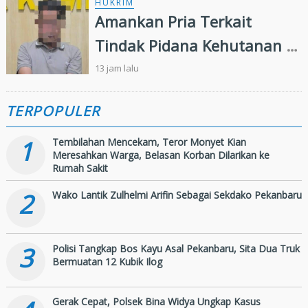
HUKRIM
Amankan Pria Terkait
Tindak Pidana Kehutanan di
Kampar Kiri, Polisi Temukan
13 jam lalu
Puluhan Butir Ekstasi
TERPOPULER
1
Tembilahan Mencekam, Teror Monyet Kian
Meresahkan Warga, Belasan Korban Dilarikan ke
Rumah Sakit
2
Wako Lantik Zulhelmi Arifin Sebagai Sekdako Pekanbaru
3
Polisi Tangkap Bos Kayu Asal Pekanbaru, Sita Dua Truk
Bermuatan 12 Kubik Ilog
Gerak Cepat, Polsek Bina Widya Ungkap Kasus